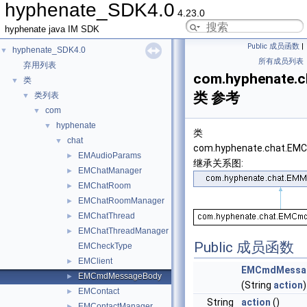
hyphenate_SDK4.0
4.23.0
hyphenate java IM SDK
Public 成员函数
|
hyphenate_SDK4.0
▼
所有成员列表
弃用列表
com.hyphenate.
类
▼
类 参考
类列表
▼
com
▼
hyphenate
▼
类
chat
▼
com.hyphenate.chat.E
EMAudioParams
►
继承关系图:
EMChatManager
►
EMChatRoom
►
EMChatRoomManager
►
EMChatThread
►
EMChatThreadManager
►
Public 成员函数
EMCheckType
EMClient
►
EMCmdMessa
EMCmdMessageBody
►
(String
action
)
EMContact
►
String
action
()
EMContactManager
►