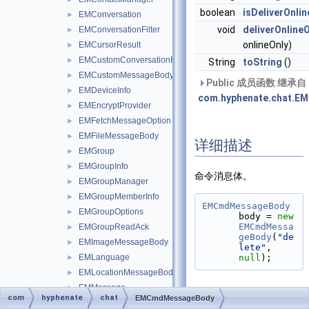
boolean
isDeliverOnlin
EMConversation
►
void
deliverOnline
EMConversationFilter
►
onlineOnly)
EMCursorResult
►
EMCustomConversationFilter
►
String
toString
()
EMCustomMessageBody
►
Public 成员函数 继承自
EMDeviceInfo
►
com.hyphenate.chat.E
EMEncryptProvider
►
EMFetchMessageOption
►
EMFileMessageBody
►
详细描述
EMGroup
►
EMGroupInfo
►
命令消息体。
EMGroupManager
►
EMGroupMemberInfo
►
EMCmdMessageBody
EMGroupOptions
►
body = 
new
EMCmdMessa
EMGroupReadAck
►
geBody
(
"de
EMImageMessageBody
►
lete"
, 
EMLanguage
null
);
►
EMLocationMessageBody
►
EMMessage
►
com
hyphenate
chat
EMCmdMessageBody
EMMessageBody
►
构造及析构函数