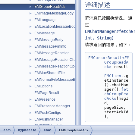
EMGroupOptions
►
详细描述
EMGroupReadAck
►
EMImageMessageBody
►
群消息已读回执情况。 通
EMLanguage
►
过
EMLocationMessageBody
►
EMChatManager#fetchG
EMMessage
►
int, String)
EMMessageBody
►
请求返回的结果，如下：
EMMessagePinInfo
►
EMMessageReaction
►
EMCursorResult<EM
EMMessageReactionChange
►
GroupReadA
EMMessageReactionOperation
►
ck>
 result 
= 
EMMucSharedFile
►
EMClient
.g
EMNormalFileMessageBody
►
etInstance
().chatMan
EMOptions
►
ager().
fet
EMPageResult
chGroupRea
dAcks
(msgI
EMPresence
►
d, 
EMPresenceManager
►
pageSize, 
startAckId
EMPushConfigs
►
);
EMPushManager
►
EMRTCTokenInfo
►
com
hyphenate
chat
EMGroupReadAck
EMSenderInfo
►