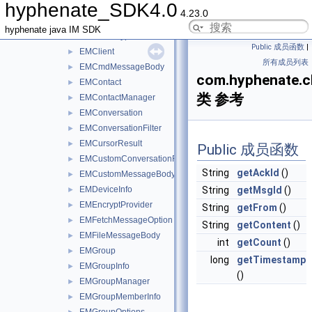
hyphenate_SDK4.0
EMChatThread
►
4.23.0
EMChatThreadManager
►
hyphenate java IM SDK
EMCheckType
Public 成员函数
|
EMClient
►
所有成员列表
EMCmdMessageBody
►
com.hyphenate.
EMContact
►
类 参考
EMContactManager
►
EMConversation
►
EMConversationFilter
►
EMCursorResult
►
Public 成员函数
EMCustomConversationFilter
►
String
getAckId
()
EMCustomMessageBody
►
EMDeviceInfo
String
getMsgId
()
►
EMEncryptProvider
►
String
getFrom
()
EMFetchMessageOption
►
String
getContent
()
EMFileMessageBody
►
int
getCount
()
EMGroup
►
long
getTimestamp
EMGroupInfo
►
()
EMGroupManager
►
EMGroupMemberInfo
►