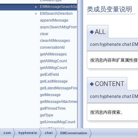
EMMarkType
EMMessageSearchScope
►
类成员变量说明
EMSearchDirection
►
appendMessage
asyncSearchMsgFromDB
ALL
◆
clear
clearAllMessages
com.hyphenate.chat.E
conversationId
getAllMessages
按消息内容和扩展属性搜
getAllMsgCount
getAllMsgCount
getExtField
getLastMessage
CONTENT
◆
getLatestMessageFromOthers
getMessage
com.hyphenate.chat.E
getMessageAttachmentPath
getPinnedTime
按消息内容搜索。
getType
getUnreadMsgCount
insertMessage
com
hyphenate
chat
EMConversation
EXT
isChatThread
◆