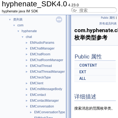
hyphenate_SDK4.0
hyphenate_SDK4.0
▼
4.23.0
弃用列表
hyphenate java IM SDK
类
▼
Public 属性
|
类列表
▼
所有成员列表
com
▼
com.hyphenate.
hyphenate
▼
枚举类型参考
chat
▼
EMAudioParams
►
EMChatManager
►
EMChatRoom
►
Public 属性
EMChatRoomManager
►
CONTENT
EMChatThread
►
EMChatThreadManager
EXT
►
EMCheckType
ALL
EMClient
►
EMCmdMessageBody
►
EMContact
►
详细描述
EMContactManager
►
EMConversation
▼
搜索消息的范围枚举类。
EMConversationType
►