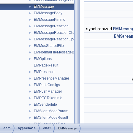
EMLocationMessageBody
►
EMMessage
►
EMMessageBody
►
EMMessagePinInfo
►
EMMessageReaction
►
synchronized
EMMessa
EMMessageReactionChange
►
EMStrea
EMMessageReactionOperation
►
EMMucSharedFile
►
EMNormalFileMessageBody
►
EMOptions
►
EMPageResult
EMPresence
►
EMPresenceManager
►
EMPushConfigs
►
EMPushManager
►
EMRTCTokenInfo
►
EMSenderInfo
►
EMSilentModeParam
►
EMSilentModeResult
►
EMSilentModeTime
►
com
hyphenate
chat
EMMessage
EMStatisticsManager
►