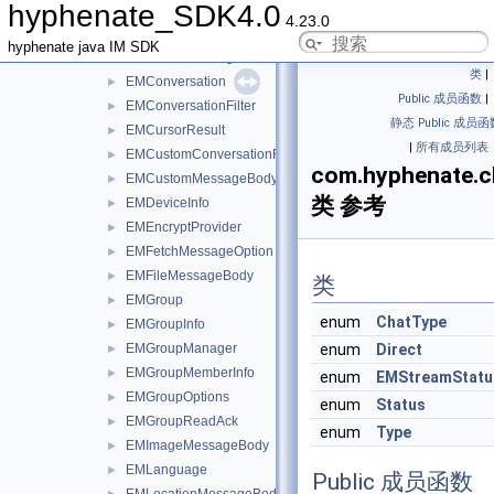
hyphenate_SDK4.0
EMCmdMessageBody
►
4.23.0
EMContact
►
hyphenate java IM SDK
EMContactManager
►
类
|
EMConversation
►
Public 成员函数
|
EMConversationFilter
►
静态 Public 成员函
EMCursorResult
►
|
所有成员列表
EMCustomConversationFilter
►
com.hyphenate.
EMCustomMessageBody
►
类 参考
EMDeviceInfo
►
EMEncryptProvider
►
EMFetchMessageOption
►
EMFileMessageBody
►
类
EMGroup
►
enum
ChatType
EMGroupInfo
►
EMGroupManager
enum
Direct
►
EMGroupMemberInfo
►
enum
EMStreamStatu
EMGroupOptions
►
enum
Status
EMGroupReadAck
►
enum
Type
EMImageMessageBody
►
EMLanguage
►
Public 成员函数