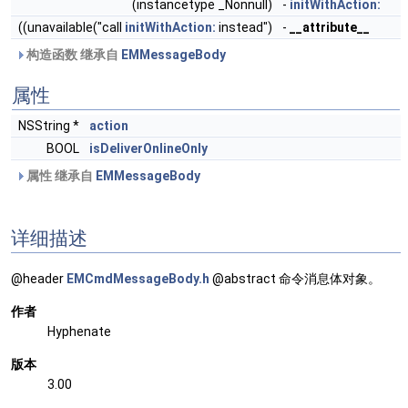
(instancetype _Nonnull)
-
initWithAction:
((unavailable("call
initWithAction:
instead")
-
__attribute__
构造函数 继承自
EMMessageBody
属性
NSString *
action
BOOL
isDeliverOnlineOnly
属性 继承自
EMMessageBody
详细描述
@header
EMCmdMessageBody.h
@abstract 命令消息体对象。
作者
Hyphenate
版本
3.00