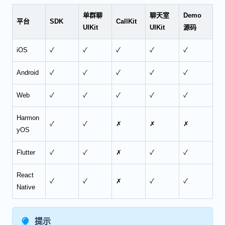
单群聊
聊天室
Demo
平台
SDK
CallKit
UIKit
UIKit
源码
iOS
✓
✓
✓
✓
✓
Android
✓
✓
✓
✓
✓
Web
✓
✓
✓
✓
✓
Harmon
✓
✓
✗
✗
✗
yOS
Flutter
✓
✓
✗
✓
✓
React
✓
✓
✗
✓
✓
Native
提示