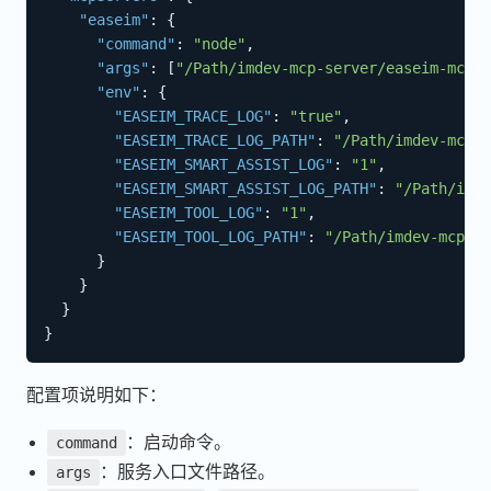
"easeim"
:
{
"command"
:
"node"
,
"args"
:
[
"/Path/imdev-mcp-server/easeim-mcp-s
"env"
:
{
"EASEIM_TRACE_LOG"
:
"true"
,
"EASEIM_TRACE_LOG_PATH"
:
"/Path/imdev-mcp-s
"EASEIM_SMART_ASSIST_LOG"
:
"1"
,
"EASEIM_SMART_ASSIST_LOG_PATH"
:
"/Path/imde
"EASEIM_TOOL_LOG"
:
"1"
,
"EASEIM_TOOL_LOG_PATH"
:
"/Path/imdev-mcp-se
}
}
}
}
配置项说明如下：
：启动命令。
command
：服务入口文件路径。
args