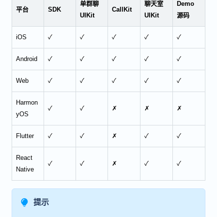
单群聊
聊天室
Demo
平台
SDK
CallKit
UIKit
UIKit
源码
iOS
✓
✓
✓
✓
✓
Android
✓
✓
✓
✓
✓
Web
✓
✓
✓
✓
✓
Harmon
✓
✓
✗
✗
✗
yOS
Flutter
✓
✓
✗
✓
✓
React
✓
✓
✗
✓
✓
Native
提示