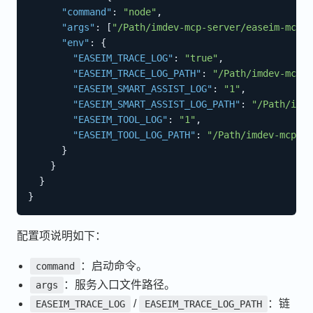
"command"
:
"node"
,
"args"
:
[
"/Path/imdev-mcp-server/easeim-mcp-s
"env"
:
{
"EASEIM_TRACE_LOG"
:
"true"
,
"EASEIM_TRACE_LOG_PATH"
:
"/Path/imdev-mcp-s
"EASEIM_SMART_ASSIST_LOG"
:
"1"
,
"EASEIM_SMART_ASSIST_LOG_PATH"
:
"/Path/imde
"EASEIM_TOOL_LOG"
:
"1"
,
"EASEIM_TOOL_LOG_PATH"
:
"/Path/imdev-mcp-se
}
}
}
}
配置项说明如下：
：启动命令。
command
：服务入口文件路径。
args
/
：链
EASEIM_TRACE_LOG
EASEIM_TRACE_LOG_PATH