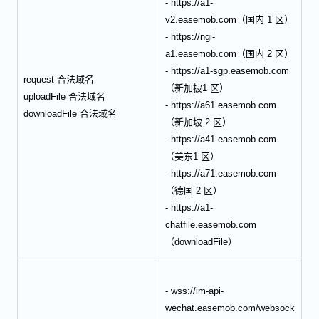
- https://a1-
v2.easemob.com（国内 1 区）
- https://ngi-
a1.easemob.com（国内 2 区）
- https://a1-sgp.easemob.com
request 合法域名
（新加披1 区）
uploadFile 合法域名
- https://a61.easemob.com
downloadFile 合法域名
（新加坡 2 区）
- https://a41.easemob.com
（美东1 区）
- https://a71.easemob.com
（德国 2 区）
- https://a1-
chatfile.easemob.com
（downloadFile）
- wss://im-api-
wechat.easemob.com/websock