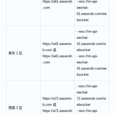
https://a61.easecdn
- wss://im-api-
.com
wechat-
61.easecdn.com/we
bsocket
- wss://im-api-
wechat-
https://a41.easemo
41.easemob.com/w
b.com 或
ebsocket
美东 1 区
https://a41.easecdn
- wss://im-api-
.com
wechat-
41.easecdn.com/we
bsocket
- wss://im-api-
wechat-
https://a71.easemo
71.easemob.com/w
b.com 或
ebsocket
德国 2 区
https://a71.easecdn
- wss://im-api-