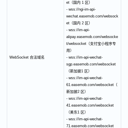
et（国内 1 区）
- wss://ngi-im-api-
wechat.easemob.com/websock
et（国内 2 区）
- wss://im-api-
alipay.easemob.com/websocke
t/websocket（支付宝小程序专
用）
WebSocket 合法域名
- wss://im-api-wechat-
sgp.easemob.com/websocket
（新加披1 区）
- wss://im-api-wechat-
61.easemob.com/websocket（
新加披2 区）
- wss://im-api-wechat-
41.easemob.com/websocket
（美东1 区）
- wss://im-api-wechat-
71.easemob.com/websocket