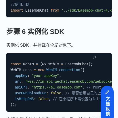
//使用示例
import
 EasemobChat 
from
"../sdk/Easemob-chat-4.x.x.
步骤 6 实例化 SDK
实例化 SDK，并挂载在全局对象下。
const
 WebIM 
=
(
wx
.
WebIM 
=
 EasemobChat
)
;
WebIM
.
conn 
=
new
WebIM
.
connection
(
{
appKey
:
"your appKey"
,
url
:
"wss://im-api-wechat.easemob.com/websocket"
,
apiUrl
:
"https://a1.easemob.com"
,
// rest server
useOwnUploadFun
:
false
,
// 是否使用自己的上传方式（
文档反馈
isHttpDNS
:
false
,
// 在小程序上需设置为false
}
)
;