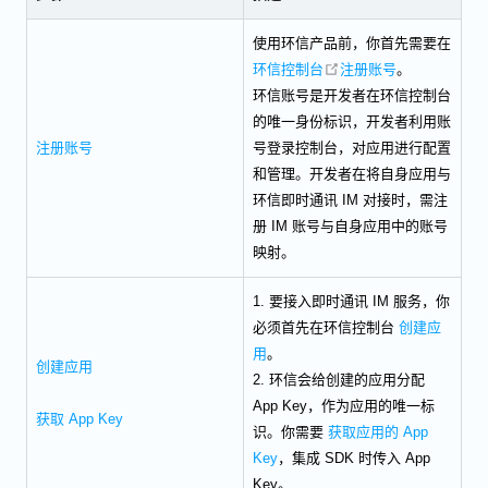
使用环信产品前，你首先需要在
open in new window
环信控制台
注册账号
。
环信账号是开发者在环信控制台
的唯一身份标识，开发者利用账
注册账号
号登录控制台，对应用进行配置
和管理。开发者在将自身应用与
环信即时通讯 IM 对接时，需注
册 IM 账号与自身应用中的账号
映射。
1. 要接入即时通讯 IM 服务，你
必须首先在环信控制台
创建应
用
。
创建应用
2. 环信会给创建的应用分配
App Key，作为应用的唯一标
获取 App Key
识。你需要
获取应用的 App
Key
，集成 SDK 时传入 App
Key。