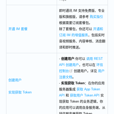
即时通讯 IM 支持免费版、专业
版和旗舰版，请参考
购买指引
根据需要订阅套餐包。
开通 IM 套餐
除了套餐包，你还可以
开通和
订阅 IM 的增值服务
，包括实时
音视频服务、内容审核、消息翻
译和即时推送。
-
创建用户
:你可以
调用 REST
API 创建用户
，也可以在
环信
open in new window
控制台
创建用户。详见
用户
注册文档
。
创建用户
-
实现获取 Token
：在你的应用
服务器集成
获取 App Token
实现获取 Token
API
和
获取用户 Token API
实
现获取 Token 的业务逻辑，你
的应用可以调用自身服务端，从
环信服务器获取 Token。