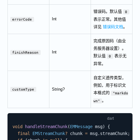
错误码。默认值
0
Int
表示正常。其他值
errorCode
详见
错误码文档
。
完成原因码（由业
务服务器设置）。
Int
finishReason
默认值
表示无
0
异常。
自定义透传类型，
例如，用于标识文
String?
customType
本格式的
"markdo
。
wn"
void
handleStreamChunk
(
EMMessage
 msg
)
{
final
EMStreamChunk
?
 chunk 
=
 msg
.
streamChunk
;