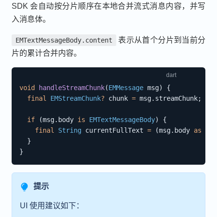
SDK 会自动按分片顺序在本地合并流式消息内容，并写
入消息体。
表示从首个分片到当前分
EMTextMessageBody.content
片的累计合并内容。
void
handleStreamChunk
(
EMMessage
 msg
)
{
final
EMStreamChunk
?
 chunk 
=
 msg
.
streamChunk
;
if
(
msg
.
body 
is
EMTextMessageBody
)
{
final
String
 currentFullText 
=
(
msg
.
body 
as
EMT
}
}
提示
UI 使用建议如下：