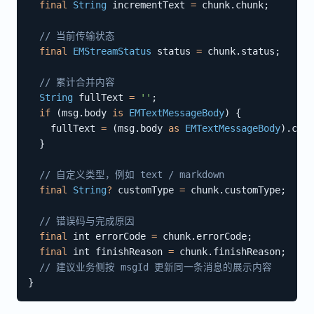
final
String
 incrementText 
=
 chunk
.
chunk
;
// 当前传输状态
final
EMStreamStatus
 status 
=
 chunk
.
status
;
// 累计合并内容
String
 fullText 
=
''
;
if
(
msg
.
body 
is
EMTextMessageBody
)
{
    fullText 
=
(
msg
.
body 
as
EMTextMessageBody
)
.
cont
}
// 自定义类型，例如 text / markdown
final
String
?
 customType 
=
 chunk
.
customType
;
// 错误码与完成原因
final
 int errorCode 
=
 chunk
.
errorCode
;
final
 int finishReason 
=
 chunk
.
finishReason
;
// 建议业务侧按 msgId 更新同一条消息的展示内容
}