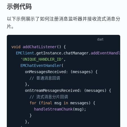
示例代码
以下示例展示了如何注册消息监听器并接收流式消息分
片。
void
addChatListener
(
)
{
EMClient
.
getInstance
.
chatManager
.
addEventHandler
(
'UNIQUE_HANDLER_ID'
,
EMChatEventHandler
(
      onMessagesReceived
:
(
messages
)
{
// 普通消息回调
}
,
      onStreamMessagesReceived
:
(
messages
)
{
// 流式消息分片回调
for
(
final
 msg 
in
 messages
)
{
handleStreamChunk
(
msg
)
;
}
}
,