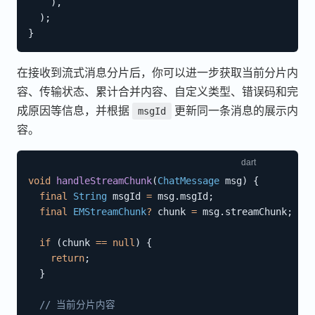
)
,
)
;
}
在接收到流式消息分片后，你可以进一步获取当前分片内
容、传输状态、累计合并内容、自定义类型、错误码和完
成原因等信息，并根据
更新同一条消息的展示内
msgId
容。
void
handleStreamChunk
(
ChatMessage
 msg
)
{
final
String
 msgId 
=
 msg
.
msgId
;
final
EMStreamChunk
?
 chunk 
=
 msg
.
streamChunk
;
if
(
chunk 
==
null
)
{
return
;
}
// 当前分片内容