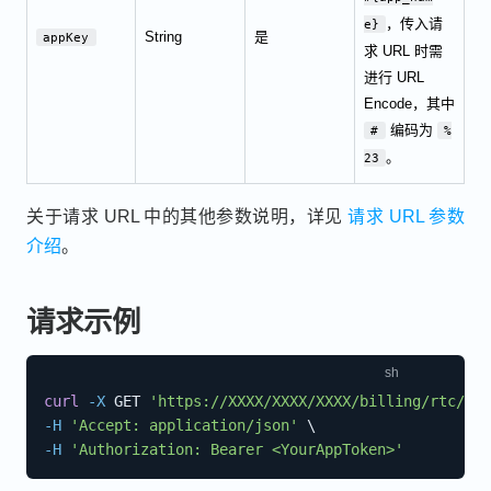
，传入请
e}
String
是
appKey
求 URL 时需
进行 URL
Encode，其中
编码为
#
%
。
23
关于请求 URL 中的其他参数说明，详见
请求 URL 参数
介绍
。
请求示例
curl
-X
 GET 
'https://XXXX/XXXX/XXXX/billing/rtc/usa
-H
'Accept: application/json'
\
-H
'Authorization: Bearer <YourAppToken>'