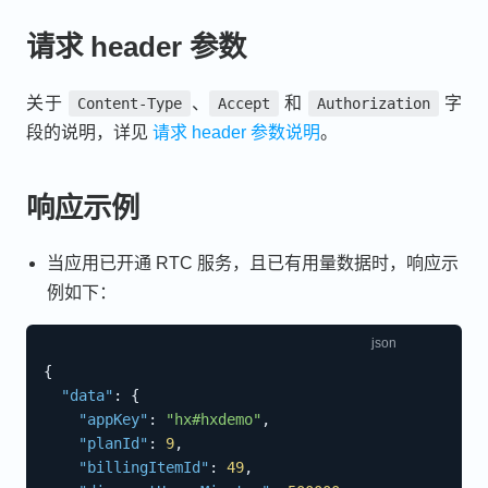
请求 header 参数
关于
、
和
字
Content-Type
Accept
Authorization
段的说明，详见
请求 header 参数说明
。
响应示例
当应用已开通 RTC 服务，且已有用量数据时，响应示
例如下：
{
"data"
:
{
"appKey"
:
"hx#hxdemo"
,
"planId"
:
9
,
"billingItemId"
:
49
,