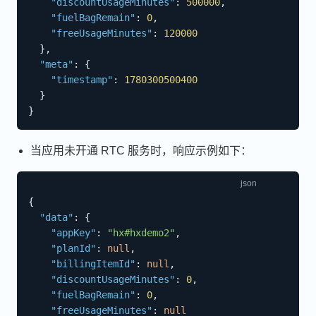
"discountUsageMinutes"
:
500000
,
"fuelBagRemain"
:
0
,
"freeUsageMinutes"
:
120000
}
,
"meta"
:
{
"timestamp"
:
1780300500400
}
}
当应用未开通 RTC 服务时，响应示例如下：
{
"data"
:
{
"appKey"
:
"hx#hxdemo2"
,
"planId"
:
null
,
"billingItemId"
:
null
,
"discountUsageMinutes"
:
0
,
"fuelBagRemain"
:
0
,
"freeUsageMinutes"
:
null