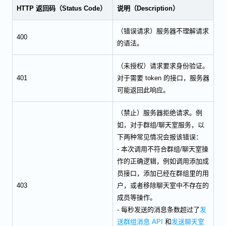
HTTP 返回码（Status Code）
说明（Description）
（错误请求）服务器不理解请求
400
的语法。
（未授权）请求要求身份验证。
401
对于需要 token 的接口，服务器
可能返回此响应。
（禁止）服务器拒绝请求。例
如，对于群组/聊天室服务，以
下两种常见情况会报该错误：
- 本次调用不符合群组/聊天室操
作的正确逻辑，例如调用添加成
员接口，添加已经在群组里的用
403
户，或者移除聊天室中不存在的
成员等操作。
- 每秒发送的消息条数超过了
发
送群组消息 API
和
发送聊天室