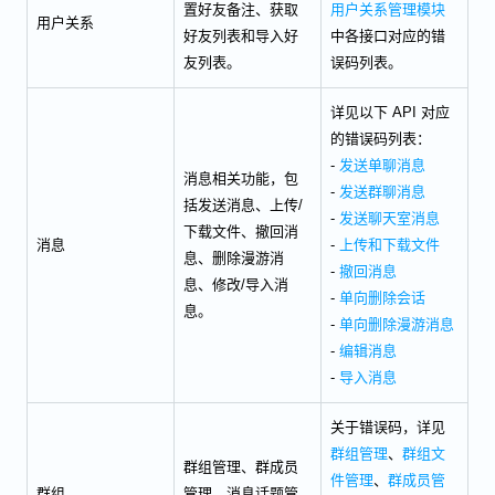
置好友备注、获取
用户关系管理模块
用户关系
好友列表和导入好
中各接口对应的错
友列表。
误码列表。
详见以下 API 对应
的错误码列表：
-
发送单聊消息
消息相关功能，包
-
发送群聊消息
括发送消息、上传/
-
发送聊天室消息
下载文件、撤回消
消息
-
上传和下载文件
息、删除漫游消
-
撤回消息
息、修改/导入消
-
单向删除会话
息。
-
单向删除漫游消息
-
编辑消息
-
导入消息
关于错误码，详见
群组管理
、
群组文
群组管理、群成员
件管理
、
群成员管
群组
管理、消息话题管