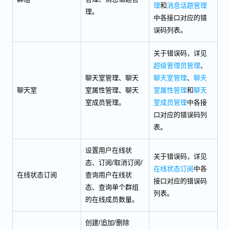
理
和
消息话题管理
理。
中各接口对应的错
误码列表。
关于错误码，详见
超级管理员管理
、
聊天室管理、聊天
聊天室管理
、
聊天
聊天室
室属性管理、聊天
室属性管理
和
聊天
室成员管理。
室成员管理
中各接
口对应的错误码列
表。
设置用户在线状
关于错误码，详见
态、订阅/取消订阅/
在线状态订阅
中各
在线状态订阅
查询用户在线状
接口对应的错误码
态、查询单个群组
列表。
的在线成员数量。
创建/追加/删除