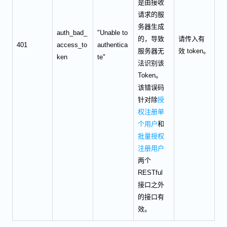
是由接收
请求的服
务器生成
auth_bad_
"Unable to
的，导致
请传入有
401
access_to
authentica
服务器无
效 token。
ken
te"
法识别该
Token。
该错误码
针对除
授
权注册单
个用户
和
批量授权
注册用户
两个
RESTful
接口之外
的接口有
效。