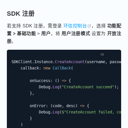
SDK 注册
open in new win
若支持 SDK 注册，需登录
环信控制台
，选择
功能配
置 > 基础功能
>
用户
，将
用户注册模式
设置为
开放注
册
。
SDKClient
.
Instance
.
CreateAccount
(
username
,
 password
callback
:
new
CallBack
(
onSuccess
:
(
)
=>
{
            Debug
.
Log
(
"CreateAccount succeed"
)
;
}
,
onError
:
(
code
,
 desc
)
=>
{
            Debug
.
Log
(
$"CreateAccount failed, code:
}
)