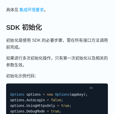
具体见
集成环境要求
。
SDK 初始化
初始化是使用 SDK 的必要步骤，需在所有接口方法调用
前完成。
如果进行多次初始化操作，只有第一次初始化以及相关的
参数生效。
初始化示例代码：
Options
 options 
=
new
Options
(
appkey
)
;
options
.
AutoLogin 
=
false
;
options
.
UsingHttpsOnly 
=
true
;
options
.
DebugMode 
=
true
;