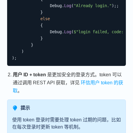
                Debug
.
Log
(
"Already login."
)
;
;
}
else
{
                Debug
.
Log
(
$"login failed, code: 
{
co
}
}
)
)
;
用户 ID + token
是更加安全的登录方式。token 可以
通过调用 REST API 获取，详见
环信用户 token 的获
取
。
提示
使用 token 登录时需要处理 token 过期的问题，比如
在每次登录时更新 token 等机制。