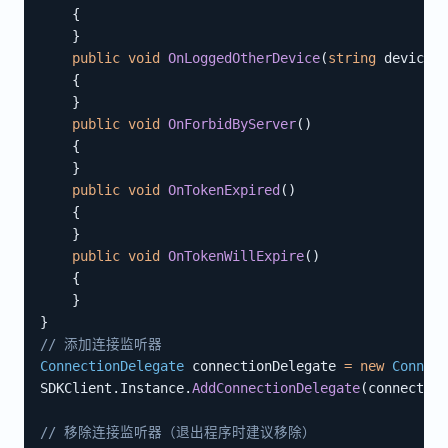
{
}
public
void
OnLoggedOtherDevice
(
string
 deviceNa
{
}
public
void
OnForbidByServer
(
)
{
}
public
void
OnTokenExpired
(
)
{
}
public
void
OnTokenWillExpire
(
)
{
}
}
// 添加连接监听器
ConnectionDelegate
 connectionDelegate 
=
new
Connect
SDKClient
.
Instance
.
AddConnectionDelegate
(
connection
// 移除连接监听器（退出程序时建议移除）