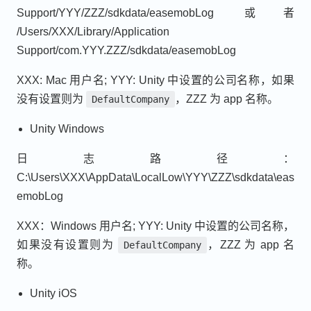
Support/YYY/ZZZ/sdkdata/easemobLog 或者
/Users/XXX/Library/Application
Support/com.YYY.ZZZ/sdkdata/easemobLog
XXX: Mac 用户名; YYY: Unity 中设置的公司名称，如果
没有设置则为
，ZZZ 为 app 名称。
DefaultCompany
Unity Windows
日志路径：
C:\Users\XXX\AppData\LocalLow\YYY\ZZZ\sdkdata\eas
emobLog
XXX：Windows 用户名; YYY: Unity 中设置的公司名称，
如果没有设置则为
，ZZZ 为 app 名
DefaultCompany
称。
Unity iOS