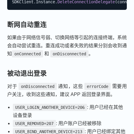
SDKClient
.
Instance
.
DeleteConnectionDelegate
(
connect
断网自动重连
如果由于网络信号弱、切换网络等引起的连接终端，系统
会自动尝试重连。重连成功或者失败的结果分别会收到通
知
和
。
onConnected
onDisconnected
被动退出登录
对于
通知，这些
需要用
onDisconnected
errorCode
户关注，收到这些通知，建议 APP 返回登录界面。
: 用户已经在其他
USER_LOGIN_ANOTHER_DEVICE=206
设备登录
: 用户账户已经被移除
USER_REMOVED=207
: 用户已经绑定其他
USER_BIND_ANOTHER_DEVICE=213