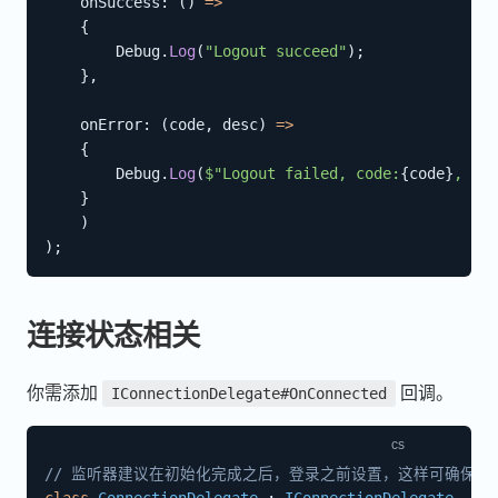
onSuccess
:
(
)
=>
{
        Debug
.
Log
(
"Logout succeed"
)
;
}
,
onError
:
(
code
,
 desc
)
=>
{
        Debug
.
Log
(
$"Logout failed, code:
{
code
}
, des
}
)
)
;
连接状态相关
你需添加
回调。
IConnectionDelegate#OnConnected
// 监听器建议在初始化完成之后，登录之前设置，这样可确保收
class
ConnectionDelegate
:
IConnectionDelegate