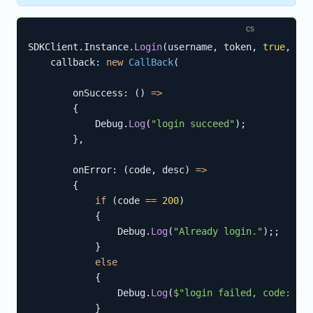
SDKClient
.
Instance
.
Login
(
username
,
 token
,
true
,
callback
:
new
CallBack
(
onSuccess
:
(
)
=>
{
            Debug
.
Log
(
"login succeed"
)
;
}
,
onError
:
(
code
,
 desc
)
=>
{
if
(
code 
==
200
)
{
                Debug
.
Log
(
"Already login."
)
;
;
}
else
{
                Debug
.
Log
(
$"login failed, code: 
{
co
}