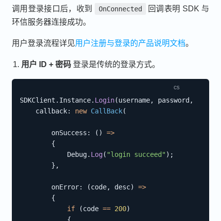
调用登录接口后，收到
回调表明 SDK 与
OnConnected
环信服务器连接成功。
用户登录流程详见
用户注册与登录的产品说明文档
。
用户 ID + 密码
登录是传统的登录方式。
SDKClient
.
Instance
.
Login
(
username
,
 password
,
callback
:
new
CallBack
(
onSuccess
:
(
)
=>
{
            Debug
.
Log
(
"login succeed"
)
;
}
,
onError
:
(
code
,
 desc
)
=>
{
if
(
code 
==
200
)
{