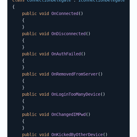
{
public
void
OnConnected
(
)
{
}
public
void
OnDisconnected
(
)
{
}
public
void
OnAuthFailed
(
)
{
}
public
void
OnRemovedFromServer
(
)
{
}
public
void
OnLoginTooManyDevice
(
)
{
}
public
void
OnChangedIMPwd
(
)
{
}
public
void
OnKickedByOtherDevice
(
)