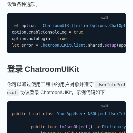
设置各种选项。
let
 option 
=
ChatroomUIKitInitialOptions
.
ChatOption
option
.
enableConsoleLog 
=
true
option
.
autoLogin 
=
true
let
 error 
=
ChatroomUIKitClient
.
shared
.
setup
(
appKey
登录 ChatroomUIKit
你可以通过使用工程中的用户对象并遵守
UserInfoProt
协议登录 ChatroomUIKit，示例代码如下：
ocol
public
final
class
YourAppUser
:
NSObject
,
UserInfoPr
public
func
toJsonObject
(
)
->
Dictionary
<
St