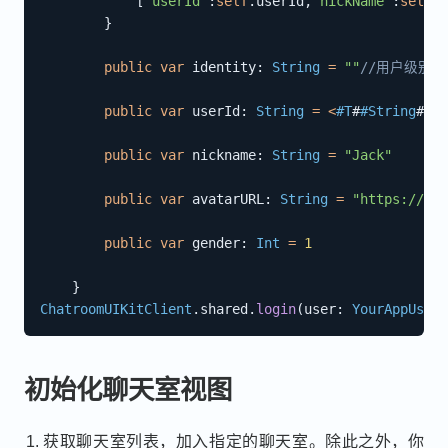
[
"userId"
:
self
.
userId
,
"nickName"
:
self
.
n
}
public
var
 identity
:
String
=
""
//用户级别图
public
var
 userId
:
String
=
<
#T
#
#String
#
>
public
var
 nickname
:
String
=
"Jack"
public
var
 avatarURL
:
String
=
"https://acc
public
var
 gender
:
Int
=
1
}
ChatroomUIKitClient
.
shared
.
login
(
user
:
YourAppUser
(
初始化聊天室视图
获取聊天室列表，加入指定的聊天室。除此之外，你