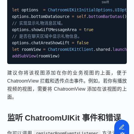
let
 options  
=
ChatroomUIKitInitialOptions
.
UIOption
options
.
bottomDataSource 
=
self
.
bottomBarDatas
(
)
// 实现显示礼物消息区域。
options
.
showGiftMessageArea 
=
true
// 是否在聊天区域中显示礼物信息。
options
.
chatAreaShowGift 
=
false
let
 roomView 
=
ChatroomUIKitClient
.
shared
.
launchRoo
addSubView
(
roomView
)
建议你将该视图添加在你的业务视图的上面，便于
ChatroomView 拦截和透传点击事件。例如，若你有播放
视频的视图，需要将 ChatroomView 添加在该视图的上
面。
监听 ChatroomUIKit 事件和错误
你可以调用
方法添加监
registerRoomEventsListener