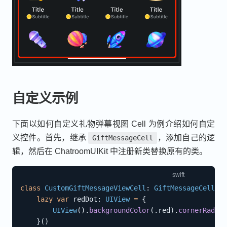
自定义示例
下面以如何自定义礼物弹幕视图 Cell 为例介绍如何自定
义控件。首先，继承
，添加自己的逻
GiftMessageCell
辑，然后在 ChatroomUIKit 中注册新类替换原有的类。
class
CustomGiftMessageViewCell
:
GiftMessageCell
{
lazy
var
 redDot
:
UIView
=
{
UIView
(
)
.
backgroundColor
(
.
red
)
.
cornerRadius
}
(
)