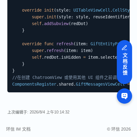
override
init
(
style
:
UITableViewCell
.
CellStyle
,
super
.
init
(
style
:
 style
,
 reuseIdentifier
:
 r
self
.
addSubview
(
redDot
)
}
override
func
refresh
(
item
:
GiftEntityProtocol
)
super
.
refresh
(
item
:
 item
)
文档反馈
self
.
redDot
.
isHidden 
=
 item
.
selected

}
}
//在创建 ChatroomView 或使用其他 UI 组件之前调用此方法
ComponentsRegister
.
shared
.
GiftMessagesViewCell
=
Cu
上次编辑于:
2026/8/4 上午10:14:32
环信 IM 文档
© 环信 2026