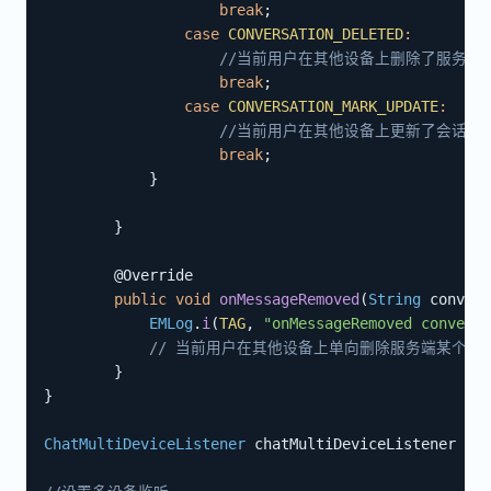
break
;
case
CONVERSATION_DELETED
:
//当前用户在其他设备上删除了服务端
break
;
case
CONVERSATION_MARK_UPDATE
:
//当前用户在其他设备上更新了会话标
break
;
}
}
@Override
public
void
onMessageRemoved
(
String
 convers
EMLog
.
i
(
TAG
,
"onMessageRemoved conversa
// 当前用户在其他设备上单向删除服务端某个会
}
}
ChatMultiDeviceListener
 chatMultiDeviceListener 
=
n