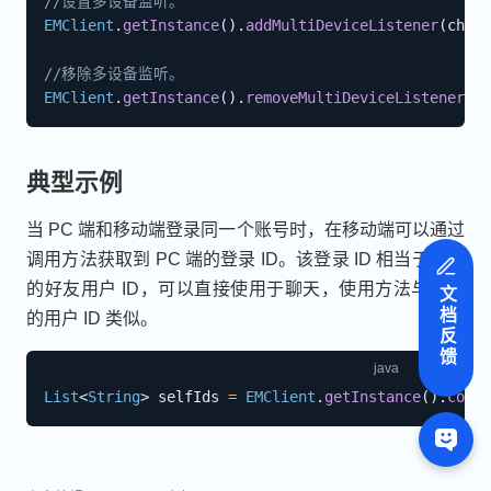
//设置多设备监听。
EMClient
.
getInstance
(
)
.
addMultiDeviceListener
(
chatM
//移除多设备监听。
EMClient
.
getInstance
(
)
.
removeMultiDeviceListener
(
ch
典型示例
当 PC 端和移动端登录同一个账号时，在移动端可以通过
调用方法获取到 PC 端的登录 ID。该登录 ID 相当于特殊
的好友用户 ID，可以直接使用于聊天，使用方法与好友
文档反馈
的用户 ID 类似。
List
<
String
>
 selfIds 
=
EMClient
.
getInstance
(
)
.
conta