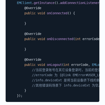
EMClient
.
getInstance
(
)
.
addConnectionListener
(
ne
@Override
public
void
onConnected
(
)
{
}
@Override
public
void
onDisconnected
(
int
 errorCode
)
{
}
@Override
public
void
onLogout
(
int
 errorCode
,
EMLogin
//当前登录账号在其它设备登录时，当前的登录
//errorCode 为 {@link EMError#USER_LOG
//info.deviceExt 是将当前设备挤下线的
//其他错误码场景下 info.deviceExt 为空。
}
}
)
;