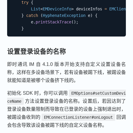
try
{
List
<
EMDeviceInfo
>
 deviceInfos 
=
EMClient
.
g
}
catch
(
HyphenateException
 e
)
{
        e
.
printStackTrace
(
)
;
}
设置登录设备的名称
即时通讯 IM 自 4.1.0 版本开始支持自定义设置设备名
称，这样在多设备场景下，若有设备被踢下线，被踢设备
就能知道是被哪个设备挤下线的。
初始化 SDK 时，你可以调用
EMOptions#setCustomDevi
方法设置登录设备的名称。设置后，若因达到了
ceName
登录设备数量限制而导致在已登录的设备上强制退出时，
被踢设备收到的
回调
EMConnectionListener#onLogout
会包含导致该设备被踢下线的自定义设备名称。