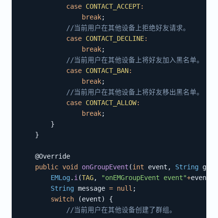
case
CONTACT_ACCEPT
:
break
;
//当前用户在其他设备上拒绝好友请求。  
case
CONTACT_DECLINE
:
break
;
//当前用户在其他设备上将好友加入黑名单。       
case
CONTACT_BAN
:
break
;
//当前用户在其他设备上将好友移出黑名单。       
case
CONTACT_ALLOW
:
break
;
}
}
@Override
public
void
onGroupEvent
(
int
 event
,
String
 grou
EMLog
.
i
(
TAG
,
"onEMGroupEvent event"
+
event
)
;
String
 message 
=
null
;
switch
(
event
)
{
//当前⽤户在其他设备创建了群组。