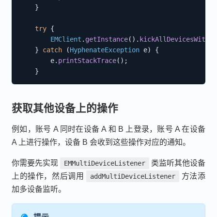
}
try
{
EMClient
.
getInstance
(
)
.
kickAllDevicesWithTo
}
catch
(
HyphenateException
 e
)
{
        e
.
printStackTrace
(
)
;
}
获取其他设备上的操作
例如，账号 A 同时在设备 A 和 B 上登录，账号 A 在设备
A 上进行操作，设备 B 会收到这些操作对应的通知。
你需要先实现
类监听其他设备
EMMultiDeviceListener
上的操作，然后调用
方法添
addMultiDeviceListener
加多设备监听。