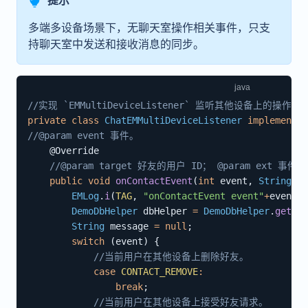
提示
多端多设备场景下，无聊天室操作相关事件，只支
持聊天室中发送和接收消息的同步。
//实现 `EMMultiDeviceListener` 监听其他设备上的操作。
private
class
ChatEMMultiDeviceListener
implements
//@param event 事件。
@Override
//@param target 好友的用户 ID； @param ext 事
public
void
onContactEvent
(
int
 event
,
String
 ta
EMLog
.
i
(
TAG
,
"onContactEvent event"
+
event
)
;
DemoDbHelper
 dbHelper 
=
DemoDbHelper
.
getIns
String
 message 
=
null
;
switch
(
event
)
{
//当前用户在其他设备上删除好友。
case
CONTACT_REMOVE
:
break
;
//当前用户在其他设备上接受好友请求。