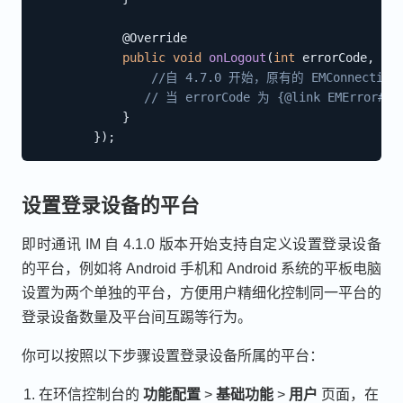
@Override
public
void
onLogout
(
int
 errorCode
,
EML
//自 4.7.0 开始，原有的 EMConnection
// 当 errorCode 为 {@link EME
}
}
)
;
设置登录设备的平台
即时通讯 IM 自 4.1.0 版本开始支持自定义设置登录设备
的平台，例如将 Android 手机和 Android 系统的平板电脑
设置为两个单独的平台，方便用户精细化控制同一平台的
登录设备数量及平台间互踢等行为。
你可以按照以下步骤设置登录设备所属的平台：
在环信控制台的
功能配置
>
基础功能
>
用户
页面，在