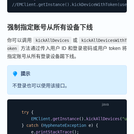
//EMClient.getInstance().kickDeviceWithToken(userna
强制指定账号从所有设备下线
你可以调用
或
kickAllDevices
kickAllDevicesWithT
方法通过传入用户 ID 和登录密码或用户 token 将
oken
指定账号从所有登录设备踢下线。
提示
不登录也可以使用该接口。
try
{
EMClient
.
getInstance
(
)
.
kickAllDevices
(
"user
}
catch
(
HyphenateException
 e
)
{
        e
.
printStackTrace
(
)
;