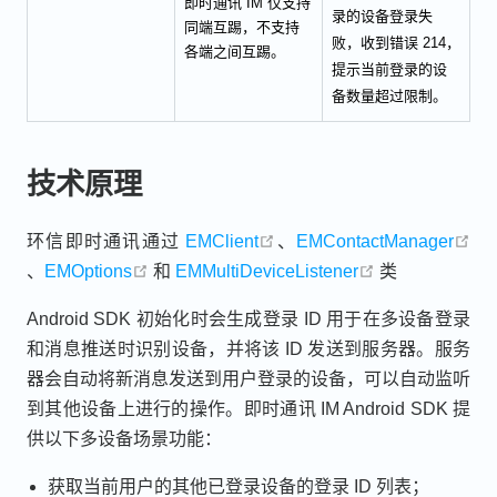
即时通讯 IM 仅支持
录的设备登录失
同端互踢，不支持
败，收到错误 214，
各端之间互踢。
提示当前登录的设
备数量超过限制。
技术原理
open in new window
环信即时通讯通过
EMClient
、
EMContactManager
open in new window
open in new window
open in new w
、
EMOptions
和
EMMultiDeviceListener
类
Android SDK 初始化时会生成登录 ID 用于在多设备登录
和消息推送时识别设备，并将该 ID 发送到服务器。服务
器会自动将新消息发送到用户登录的设备，可以自动监听
到其他设备上进行的操作。即时通讯 IM Android SDK 提
供以下多设备场景功能：
获取当前用户的其他已登录设备的登录 ID 列表；