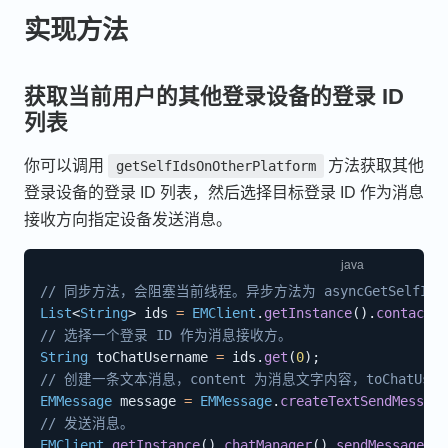
实现方法
获取当前用户的其他登录设备的登录 ID
列表
你可以调用
方法获取其他
getSelfIdsOnOtherPlatform
登录设备的登录 ID 列表，然后选择目标登录 ID 作为消息
接收方向指定设备发送消息。
// 同步方法，会阻塞当前线程。异步方法为 asyncGetSelfIdsOnOth
List
<
String
>
 ids 
=
EMClient
.
getInstance
(
)
.
contactMa
// 选择一个登录 ID 作为消息接收方。
String
 toChatUsername 
=
 ids
.
get
(
0
)
;
// 创建一条文本消息，content 为消息文字内容，toChatUse
EMMessage
 message 
=
EMMessage
.
createTextSendMessage
// 发送消息。
EMClient
.
getInstance
(
)
.
chatManager
(
)
.
sendMessage
(
me