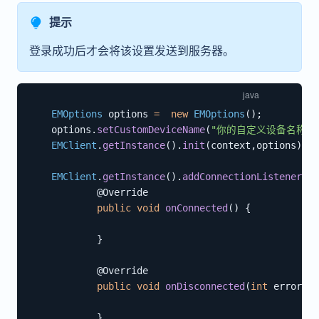
提示
登录成功后才会将该设置发送到服务器。
EMOptions
 options 
=
new
EMOptions
(
)
;
    options
.
setCustomDeviceName
(
"你的自定义设备名称"
)
EMClient
.
getInstance
(
)
.
init
(
context
,
options
)
;
EMClient
.
getInstance
(
)
.
addConnectionListener
(
ne
@Override
public
void
onConnected
(
)
{
}
@Override
public
void
onDisconnected
(
int
 errorCod
}