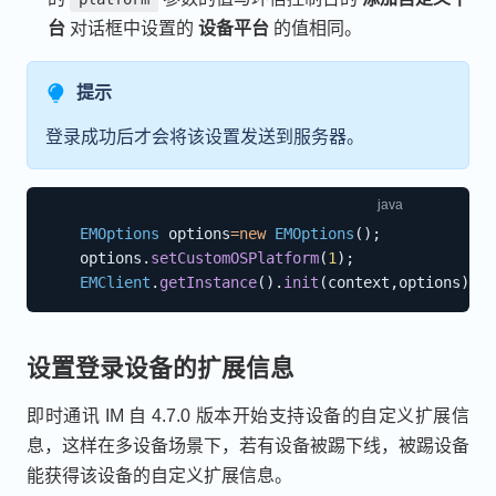
台
对话框中设置的
设备平台
的值相同。
提示
登录成功后才会将该设置发送到服务器。
EMOptions
 options
=
new
EMOptions
(
)
;
    options
.
setCustomOSPlatform
(
1
)
;
EMClient
.
getInstance
(
)
.
init
(
context
,
options
)
;
设置登录设备的扩展信息
即时通讯 IM 自 4.7.0 版本开始支持设备的自定义扩展信
息，这样在多设备场景下，若有设备被踢下线，被踢设备
能获得该设备的自定义扩展信息。