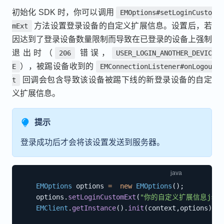
初始化 SDK 时，你可以调用
EMOptions#setLoginCusto
方法设置登录设备的自定义扩展信息。设置后，若
mExt
因达到了登录设备数量限制而导致在已登录的设备上强制
退出时（
错误，
206
USER_LOGIN_ANOTHER_DEVIC
），被踢设备收到的
E
EMConnectionListener#onLogou
回调会包含导致该设备被踢下线的新登录设备的自定
t
义扩展信息。
提示
登录成功后才会将该设置发送到服务器。
EMOptions
 options 
=
new
EMOptions
(
)
;
    options
.
setLoginCustomExt
(
"你的自定义扩展信息json
EMClient
.
getInstance
(
)
.
init
(
context
,
options
)
;