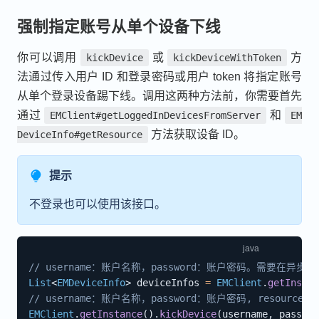
强制指定账号从单个设备下线
你可以调用
或
方
kickDevice
kickDeviceWithToken
法通过传入用户 ID 和登录密码或用户 token 将指定账号
从单个登录设备踢下线。调用这两种方法前，你需要首先
通过
和
EMClient#getLoggedInDevicesFromServer
EM
方法获取设备 ID。
DeviceInfo#getResource
提示
不登录也可以使用该接口。
// username：账户名称，password：账户密码。需要在异步
List
<
EMDeviceInfo
>
 deviceInfos 
=
EMClient
.
getInstan
// username：账户名称，password：账户密码, resour
EMClient
.
getInstance
(
)
.
kickDevice
(
username
,
 passwor