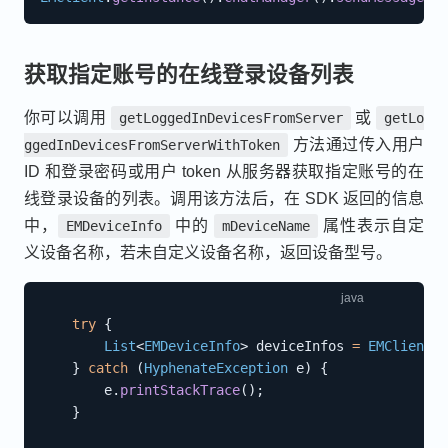
获取指定账号的在线登录设备列表
你可以调用
或
getLoggedInDevicesFromServer
getLo
方法通过传入用户
ggedInDevicesFromServerWithToken
ID 和登录密码或用户 token 从服务器获取指定账号的在
线登录设备的列表。调用该方法后，在 SDK 返回的信息
中，
中的
属性表示自定
EMDeviceInfo
mDeviceName
义设备名称，若未自定义设备名称，返回设备型号。
try
{
List
<
EMDeviceInfo
>
 deviceInfos 
=
EMClient
.
g
}
catch
(
HyphenateException
 e
)
{
        e
.
printStackTrace
(
)
;
}