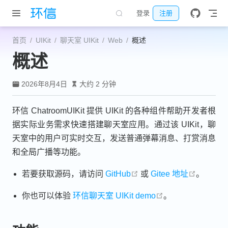
跳至主要內容
登录
注册
首页
UIKit
聊天室 UIKit
Web
概述
概述
2026年8月4日
大约 2 分钟
环信 ChatroomUIKit 提供 UIKit 的各种组件帮助开发者根
据实际业务需求快速搭建聊天室应用。通过该 UIKit，聊
天室中的用户可实时交互，发送普通弹幕消息、打赏消息
和全局广播等功能。
open in new window
open in
若要获取源码，请访问
GitHub
或
Gitee 地址
。
open in new win
你也可以体验
环信聊天室 UIKit demo
。