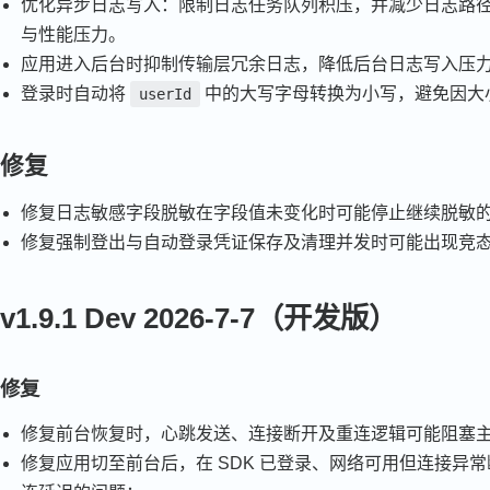
优化异步日志写入：限制日志任务队列积压，并减少日志路
与性能压力。
应用进入后台时抑制传输层冗余日志，降低后台日志写入压
登录时自动将
中的大写字母转换为小写，避免因大
userId
修复
修复日志敏感字段脱敏在字段值未变化时可能停止继续脱敏
修复强制登出与自动登录凭证保存及清理并发时可能出现竞
v1.9.1 Dev 2026-7-7（开发版）
修复
修复前台恢复时，心跳发送、连接断开及重连逻辑可能阻塞
修复应用切至前台后，在 SDK 已登录、网络可用但连接异常