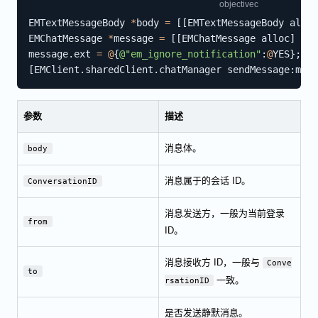
EMTextMessageBody 
*
body 
=
[
[
EMTextMessageBody alloc
EMChatMessage 
*
message 
=
[
[
EMChatMessage alloc
]
 ini
message
.
ext 
=
@
{
@"em_ignore_notification"
:
@
YES
}
;
[
EMClient
.
sharedClient
.
chatManager sendMessage
:
mess
参数
描述
消息体。
body
消息属于的会话 ID。
ConversationID
消息发送方，一般为当前登录
from
ID。
消息接收方 ID，一般与
Conve
to
一致。
rsationID
是否发送静默消息。