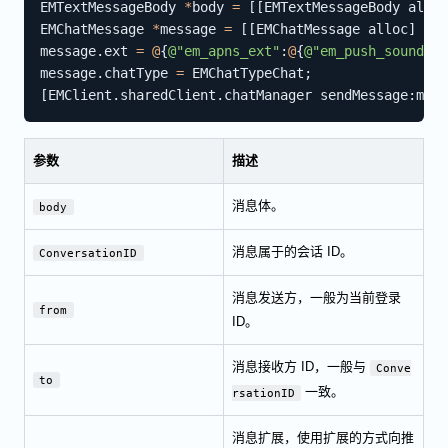
EMTextMessageBody 
*
body 
=
[
[
EMTextMessageBody alloc
EMChatMessage 
*
message 
=
[
[
EMChatMessage alloc
]
 ini
message
.
ext 
=
@
{
@"em_apns_ext"
:
@
{
@"em_push_sound"
:
@
message
.
chatType 
=
 EMChatTypeChat
;
[
EMClient
.
sharedClient
.
chatManager sendMessage
:
mess
参数
描述
消息体。
body
消息属于的会话 ID。
ConversationID
消息发送方，一般为当前登录
from
ID。
消息接收方 ID，一般与
Conve
to
一致。
rsationID
消息扩展，使用扩展的方式向推