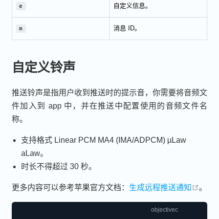
自定义信息。
e
消息 ID。
m
自定义铃声
推送铃声是指用户收到推送时的提示音，你需要将音频文
件加入到 app 中，并在推送中配置使用的音频文件名
称。
支持格式 Linear PCM MA4 (IMA/ADPCM) µLaw
aLaw。
时长不得超过 30 秒。
open 
更多内容可以参考苹果官方文档：
生成远程推送通知
。