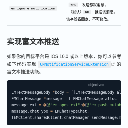
-
：发送静默消息；
YES
em_ignore_notification
- （默认）
：推送该消息。
NO
该字段名固定，不可修改。
实现富文本推送
如果你的目标平台是 iOS 10.0 或以上版本，你可以参考
open 
如下代码实现
的
UNNotificationServiceExtension
富文本推送功能。
EMTextMessageBody 
*
body 
=
[
[
EMTextMessageBody alloc
EMChatMessage 
*
message 
=
[
[
EMChatMessage alloc
]
 ini
message
.
ext 
=
@
{
@"em_apns_ext"
:
@
{
@"em_push_mutable_
message
.
chatType 
=
 EMChatTypeChat
;
[
EMClient
.
sharedClient
.
chatManager sendMessage
:
mess