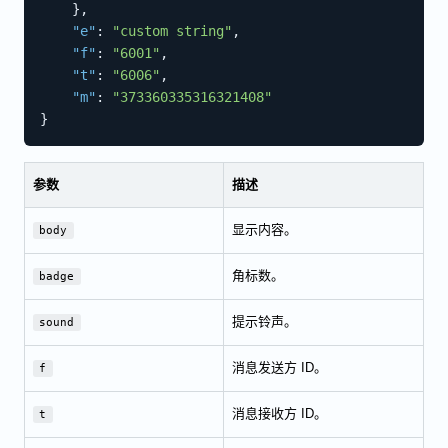
}
,
"e"
:
"custom string"
,
"f"
:
"6001"
,
"t"
:
"6006"
,
"m"
:
"373360335316321408"
}
参数
描述
显示内容。
body
角标数。
badge
提示铃声。
sound
消息发送方 ID。
f
消息接收方 ID。
t