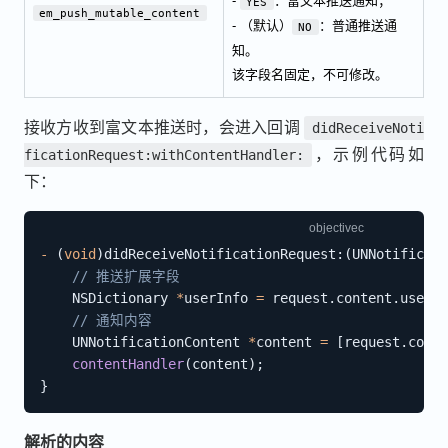
-
：富文本推送通知；
YES
em_push_mutable_content
- （默认）
：普通推送通
NO
知。
该字段名固定，不可修改。
接收方收到富文本推送时，会进入回调
didReceiveNoti
，示例代码如
ficationRequest:withContentHandler:
下：
-
(
void
)
didReceiveNotificationRequest
:
(
UNNotificati
// 推送扩展字段
    NSDictionary 
*
userInfo 
=
 request
.
content
.
userIn
// 通知内容
    UNNotificationContent 
*
content 
=
[
request
.
conte
contentHandler
(
content
)
;
}
解析的内容