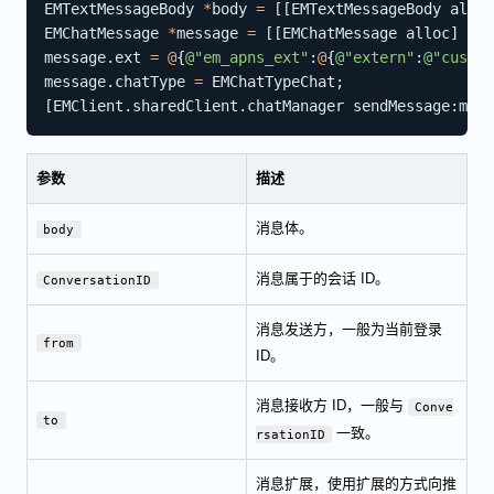
EMTextMessageBody 
*
body 
=
[
[
EMTextMessageBody alloc
EMChatMessage 
*
message 
=
[
[
EMChatMessage alloc
]
 ini
message
.
ext 
=
@
{
@"em_apns_ext"
:
@
{
@"extern"
:
@"custom
message
.
chatType 
=
 EMChatTypeChat
;
[
EMClient
.
sharedClient
.
chatManager sendMessage
:
mess
参数
描述
消息体。
body
消息属于的会话 ID。
ConversationID
消息发送方，一般为当前登录
from
ID。
消息接收方 ID，一般与
Conve
to
一致。
rsationID
消息扩展，使用扩展的方式向推