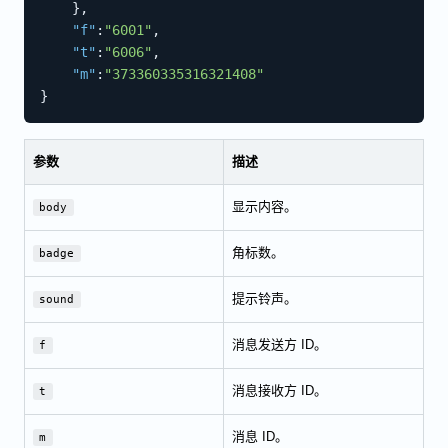
}
,
"f"
:
"6001"
,
"t"
:
"6006"
,
"m"
:
"373360335316321408"
}
参数
描述
显示内容。
body
角标数。
badge
提示铃声。
sound
消息发送方 ID。
f
消息接收方 ID。
t
消息 ID。
m