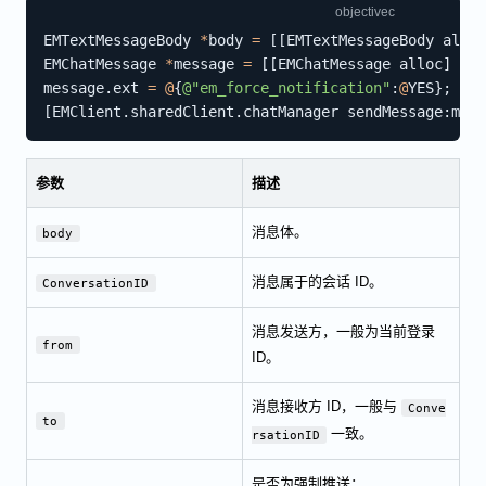
EMTextMessageBody 
*
body 
=
[
[
EMTextMessageBody alloc
EMChatMessage 
*
message 
=
[
[
EMChatMessage alloc
]
 ini
message
.
ext 
=
@
{
@"em_force_notification"
:
@
YES
}
;
[
EMClient
.
sharedClient
.
chatManager sendMessage
:
mess
参数
描述
消息体。
body
消息属于的会话 ID。
ConversationID
消息发送方，一般为当前登录
from
ID。
消息接收方 ID，一般与
Conve
to
一致。
rsationID
是否为强制推送：