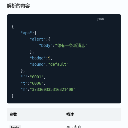
解析的内容
{
"aps"
:
{
"alert"
:
{
"body"
:
"你有一条新消息"
}
,
"badge"
:
9
,
"sound"
:
"default"
}
,
"f"
:
"6001"
,
"t"
:
"6006"
,
"m"
:
"373360335316321408"
}
参数
描述
显示内容。
body