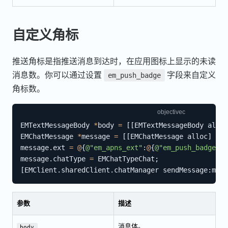
自定义角标
推送角标是指推送消息到达时，在应用图标上显示的未读
消息数。你可以通过设置
字段来自定义
em_push_badge
角标数。
EMTextMessageBody 
*
body 
=
[
[
EMTextMessageBody alloc
EMChatMessage 
*
message 
=
[
[
EMChatMessage alloc
]
 ini
message
.
ext 
=
@
{
@"em_apns_ext"
:
@
{
@"em_push_badge"
:
@
message
.
chatType 
=
 EMChatTypeChat
;
[
EMClient
.
sharedClient
.
chatManager sendMessage
:
mess
参数
描述
消息体。
body