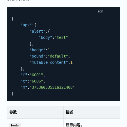
{
"aps"
:
{
"alert"
:
{
"body"
:
"test"
}
,
"badge"
:
1
,
"sound"
:
"default"
,
"mutable-content"
:
1
}
,
"f"
:
"6001"
,
"t"
:
"6006"
,
"m"
:
"373360335316321408"
}
参数
描述
显示内容。
body