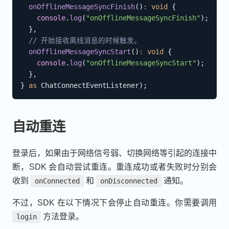
onOfflineMessageSyncFinish
(
)
:
void
{
console
.
log
(
"onOfflineMessageSyncFinish"
)
;
}
,
// 开始接收离线消息的时候触发。
onOfflineMessageSyncStart
(
)
:
void
{
console
.
log
(
"onOfflineMessageSyncStart"
)
;
}
,
}
as
 ChatConnectEventListener
)
;
自动重连
登录后，如果由于网络信号弱、切换网络等引起的连接中
断，SDK 会自动尝试重连。重连成功或者失败时分别会
收到
和
通知。
onConnected
onDisconnected
不过，SDK 在以下情况下会停止自动重连。你需要调用
方法登录。
login