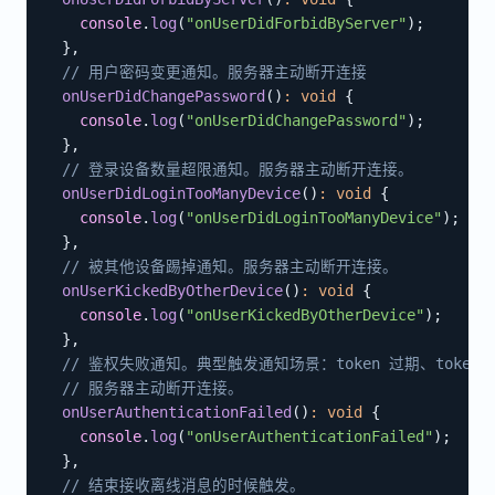
console
.
log
(
"onUserDidForbidByServer"
)
;
}
,
// 用户密码变更通知。服务器主动断开连接
onUserDidChangePassword
(
)
:
void
{
console
.
log
(
"onUserDidChangePassword"
)
;
}
,
// 登录设备数量超限通知。服务器主动断开连接。
onUserDidLoginTooManyDevice
(
)
:
void
{
console
.
log
(
"onUserDidLoginTooManyDevice"
)
;
}
,
// 被其他设备踢掉通知。服务器主动断开连接。
onUserKickedByOtherDevice
(
)
:
void
{
console
.
log
(
"onUserKickedByOtherDevice"
)
;
}
,
// 鉴权失败通知。典型触发通知场景：token 过期、token
// 服务器主动断开连接。
onUserAuthenticationFailed
(
)
:
void
{
console
.
log
(
"onUserAuthenticationFailed"
)
;
}
,
// 结束接收离线消息的时候触发。