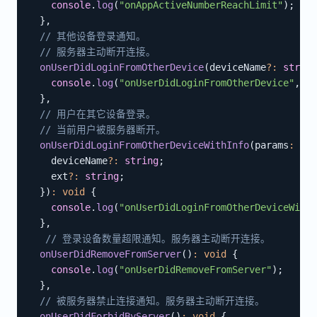
console
.
log
(
"onAppActiveNumberReachLimit"
)
;
}
,
// 其他设备登录通知。
// 服务器主动断开连接。
onUserDidLoginFromOtherDevice
(
deviceName
?
:
string
console
.
log
(
"onUserDidLoginFromOtherDevice"
,
 de
}
,
// 用户在其它设备登录。
// 当前用户被服务器断开。
onUserDidLoginFromOtherDeviceWithInfo
(
params
:
{
    deviceName
?
:
string
;
    ext
?
:
string
;
}
)
:
void
{
console
.
log
(
"onUserDidLoginFromOtherDeviceWithI
}
,
// 登录设备数量超限通知。服务器主动断开连接。
onUserDidRemoveFromServer
(
)
:
void
{
console
.
log
(
"onUserDidRemoveFromServer"
)
;
}
,
// 被服务器禁止连接通知。服务器主动断开连接。
onUserDidForbidByServer
(
)
:
void
{