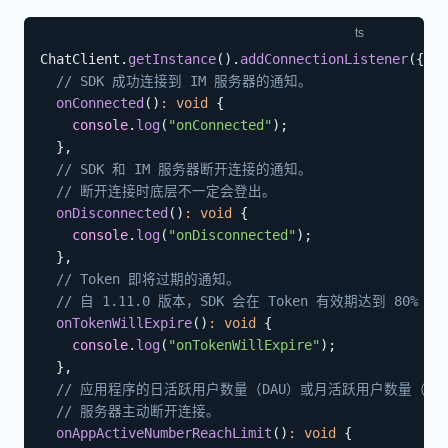
ChatClient
.
getInstance
(
)
.
addConnectionListener
(
{
// SDK 成功连接到 IM 服务器的通知。
onConnected
(
)
:
void
{
console
.
log
(
"onConnected"
)
;
}
,
// SDK 和 IM 服务器断开连接的通知。
// 断开连接时底层不一定会登出。
onDisconnected
(
)
:
void
{
console
.
log
(
"onDisconnected"
)
;
}
,
// Token 即将过期的通知。
// 自 1.11.0 版本，SDK 会在 Token 有效期达到 80%
onTokenWillExpire
(
)
:
void
{
console
.
log
(
"onTokenWillExpire"
)
;
}
,
// 应用程序的日活跃用户数量（DAU）或月活跃用户数量（M
// 服务器主动断开连接。
onAppActiveNumberReachLimit
(
)
:
void
{