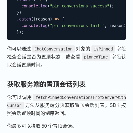
console
.
log
(
"pin conversions success"
)
;
}
)
.
catch
(
(
reason
)
=>
{
console
.
log
(
"pin conversions fail."
,
 reason
)
;
}
)
;
你可以通过
对象的
字段
ChatConversation
isPinned
检查会话是否为置顶状态，或查看
字段获
pinnedTime
取会话置顶时间。
获取服务端的置顶会话列表
你可以调用
fetchPinnedConversationsFromServerWith
方法从服务端分页获取置顶会话列表。SDK 按
Cursor
照会话置顶时间的倒序返回。
你最多可以拉取 50 个置顶会话。