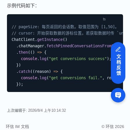
示例代码如下：
// pageSize: 每页返回的会话数。取值范围为 [1,50]。
// cursor: 开始获取数据的游标位置。若获取数据时传 `und
ChatClient
.
getInstance
(
)
.
chatManager
.
fetchPinnedConversationsFromServerWi
.
then
(
(
)
=>
{
文档反馈
console
.
log
(
"get conversions success"
)
;
}
)
.
catch
(
(
reason
)
=>
{
console
.
log
(
"get conversions fail."
,
 reason
)
;
}
)
;
上次编辑于:
2026/8/4 上午10:14:32
环信 IM 文档
© 环信 2026