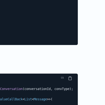
Conversation
(
conversationId
,
 convType
)
;
alueCallBack
<
List
<
Message
>
>
(