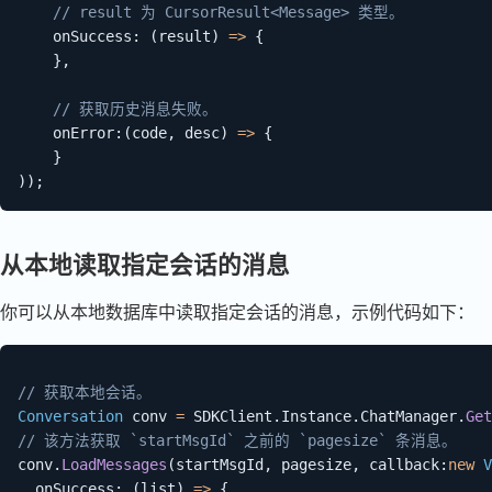
// result 为 CursorResult<Message> 类型。
    onSuccess
:
(
result
)
=>
{
}
,
// 获取历史消息失败。
    onError
:
(
code
,
 desc
)
=>
{
}
)
)
;
从本地读取指定会话的消息
你可以从本地数据库中读取指定会话的消息，示例代码如下：
// 获取本地会话。
Conversation
 conv 
=
 SDKClient
.
Instance
.
ChatManager
.
Get
// 该方法获取 `startMsgId` 之前的 `pagesize` 条消息。
conv
.
LoadMessages
(
startMsgId
,
 pagesize
,
callback
:
new
V
onSuccess
:
(
list
)
=>
{