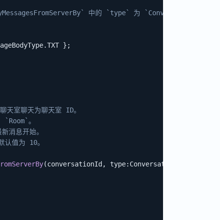
agesFromServerBy` 中的 `type` 为 `ConversationType.
ageBodyType
.
TXT 
}
;
D，聊天室聊天为聊天室 ID。
 `Room`。
从最新消息开始。
，默认值为 10。
。
romServerBy
(
conversationId
,
type
:
ConversationType
.
Group
,