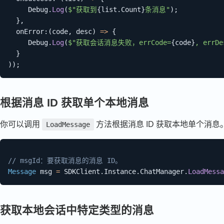
     Debug
.
Log
(
$"获取到
{
list
.
Count
}
条消息"
)
;
}
,
onError
:
(
code
,
 desc
)
=>
{
     Debug
.
Log
(
$"获取会话消息失败，errCode=
{
code
}
, errDe
}
)
)
;
根据消息 ID 获取单个本地消息
你可以调用
方法根据消息 ID 获取本地单个消
LoadMessage
// msgId：要获取消息的消息 ID。
Message
 msg 
=
 SDKClient
.
Instance
.
ChatManager
.
LoadMessa
获取本地会话中特定类型的消息