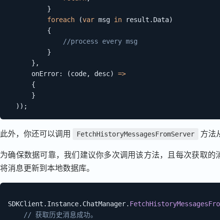
}
foreach
(
var
 msg 
in
 result
.
Data
)
{
//process every msg
}
}
,
onError
:
(
code
,
 desc
)
=>
{
}
)
)
;
此外，你还可以调用
方法
FetchHistoryMessagesFromServer
为确保数据可靠，我们建议你多次调用该方法，且每次获取的消息
将消息更新到本地数据库。
SDKClient
.
Instance
.
ChatManager
.
FetchHistoryMessagesFro
// 获取历史消息成功。