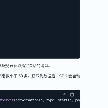
从服务器获取指定会话的消息。
数小于 50 条。获取到数据后，SDK 会自动
mServer
(
conversationId
,
 type
,
 startId
,
 pageSize
,
new
Val