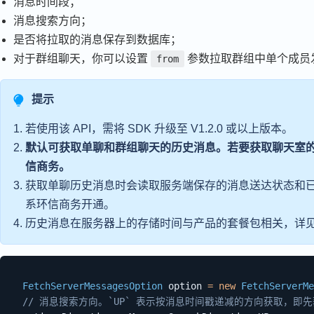
消息时间段；
消息搜索方向；
是否将拉取的消息保存到数据库；
对于群组聊天，你可以设置
参数拉取群组中单个成员
from
提示
若使用该 API，需将 SDK 升级至 V1.2.0 或以上版本。
默认可获取单聊和群组聊天的历史消息。若要获取聊天室的历史
信商务。
获取单聊历史消息时会读取服务端保存的消息送达状态和
系环信商务开通。
历史消息在服务器上的存储时间与产品的套餐包相关，详
FetchServerMessagesOption
 option 
=
new
FetchServerMe
// 消息搜索方向。`UP` 表示按消息时间戳递减的方向获取，即