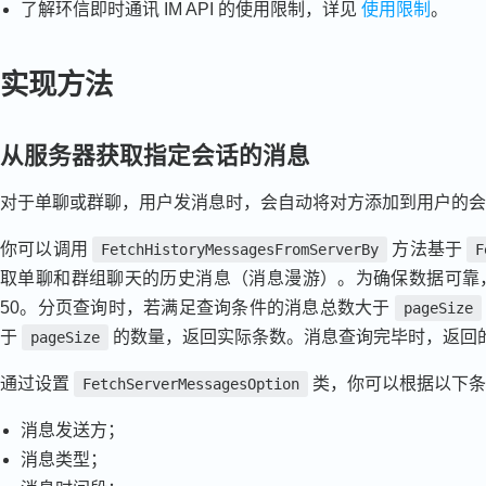
了解环信即时通讯 IM API 的使用限制，详见
使用限制
。
实现方法
从服务器获取指定会话的消息
对于单聊或群聊，用户发消息时，会自动将对方添加到用户的会
你可以调用
方法基于
FetchHistoryMessagesFromServerBy
F
取单聊和群组聊天的历史消息（消息漫游）。为确保数据可靠，
50。分页查询时，若满足查询条件的消息总数大于
pageSize
于
的数量，返回实际条数。消息查询完毕时，返回
pageSize
通过设置
类，你可以根据以下条
FetchServerMessagesOption
消息发送方；
消息类型；