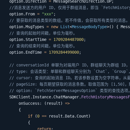
  option
.
Direction 
=
 MessageSearchDirection
.
UP
;
//消息发送方的用户 ID, 仅用于群组消息，即当 `FetchHistoryMess
  option
.
From 
=
"xxx"
;
// 要获取的消息类型的数组。若不传值，会获取所有类型的消息。
  option
.
MsgTypes 
=
new
List
<
MessageBodyType
>
(
)
{
 Mess
// 查询的起始时间戳，单位为毫秒。
  option
.
StartTime 
=
1709284487000
;
// 查询的结束时间戳，单位为毫秒。
  option
.
EndTime 
=
1709284499000
;
// conversationId 单聊为对端用户 ID，群组聊天为群组 I
// type: 会话类型：单聊和群组聊天分别为 `Chat`, `Group`,
// cursor: 查询的起始消息 ID。若该参数设置为空字符串，
// pageSize: 每页期望获取的消息条数。取值范围为 [1,50]
// option: `FetchServerMessagesOption` 类型的查找选项
  SDKClient
.
Instance
.
ChatManager
.
FetchHistoryMessagesF
onSuccess
:
(
result
)
=>
{
if
(
0
==
 result
.
Data
.
Count
)
{
return
;