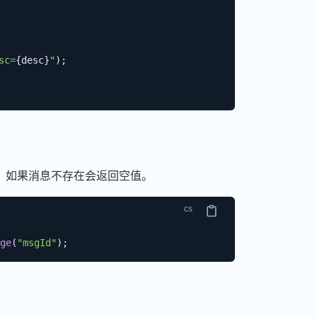
sc=
{
desc
}
"
)
;
息。如果消息不存在会返回空值。
ge
(
"msgId"
)
;