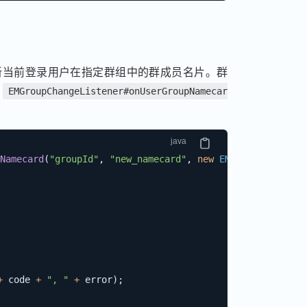
新当前登录用户在指定群组中的群成员名片。群
发
EMGroupChangeListener#onUserGroupNamecar
Namecard
(
"groupId"
,
"new_namecard"
,
new
EMCallBack
(
)
{
+
 code 
+
", "
+
 error
)
;