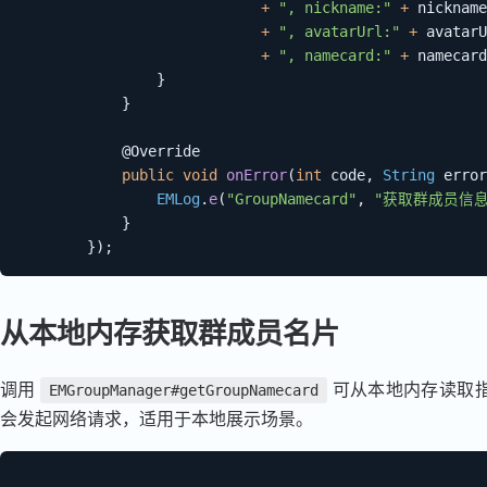
+
", nickname:"
+
 nickname

+
", avatarUrl:"
+
 avatarU
+
", namecard:"
+
 namecard
}
}
@Override
public
void
onError
(
int
 code
,
String
 error
EMLog
.
e
(
"GroupNamecard"
,
"获取群成员信息
}
}
)
;
从本地内存获取群成员名片
调用
可从本地内存读取
EMGroupManager#getGroupNamecard
会发起网络请求，适用于本地展示场景。