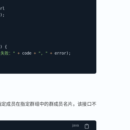
rl

)
;
)
{
失败："
+
 code 
+
", "
+
 error
)
;
指定成员在指定群组中的群成员名片。该接口不