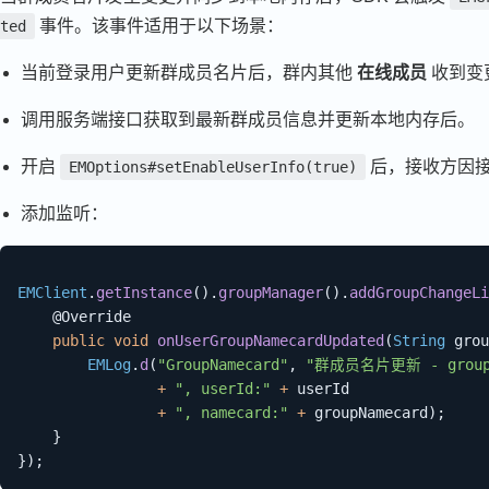
事件。该事件适用于以下场景：
ted
当前登录用户更新群成员名片后，群内其他
在线成员
收到变
调用服务端接口获取到最新群成员信息并更新本地内存后。
开启
后，接收方因
EMOptions#setEnableUserInfo(true)
添加监听：
EMClient
.
getInstance
(
)
.
groupManager
(
)
.
addGroupChangeLi
@Override
public
void
onUserGroupNamecardUpdated
(
String
 grou
EMLog
.
d
(
"GroupNamecard"
,
"群成员名片更新 - group
+
", userId:"
+
 userId

+
", namecard:"
+
 groupNamecard
)
;
}
}
)
;