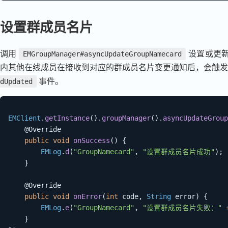
设置群成员名片
调用
设置或更
EMGroupManager#asyncUpdateGroupNamecard
内其他在线成员在接收到对应的群成员名片变更通知后，会触
事件。
dUpdated
EMClient
.
getInstance
(
)
.
groupManager
(
)
.
asyncUpdateGroup
@Override
public
void
onSuccess
(
)
{
EMLog
.
d
(
"GroupNamecard"
,
"设置群成员名片成功"
)
;
}
@Override
public
void
onError
(
int
 code
,
String
 error
)
{
EMLog
.
e
(
"GroupNamecard"
,
"设置群成员名片失败："
}