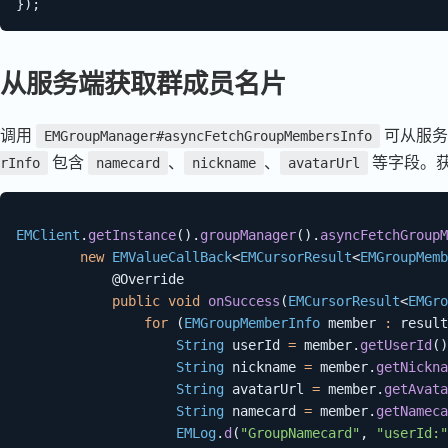
}
)
;
从服务端获取群成员名片
调用
可从服务
EMGroupManager#asyncFetchGroupMembersInfo
包含
、
、
等字段。
rInfo
namecard
nickname
avatarUrl
EMClient
.
getInstance
(
)
.
groupManager
(
)
.
asyncFetchGroupM
new
EMValueCallBack
<
EMCursorResult
<
EMGroupMemb
@Override
public
void
onSuccess
(
EMCursorResult
<
EMGro
for
(
EMGroupMemberInfo
 member 
:
 result
String
 userId 
=
 member
.
getUserId
(
)
String
 nickname 
=
 member
.
getNickna
String
 avatarUrl 
=
 member
.
getAvata
String
 namecard 
=
 member
.
getNameca
EMLog
.
d
(
"GroupNamecard"
,
"userId:"