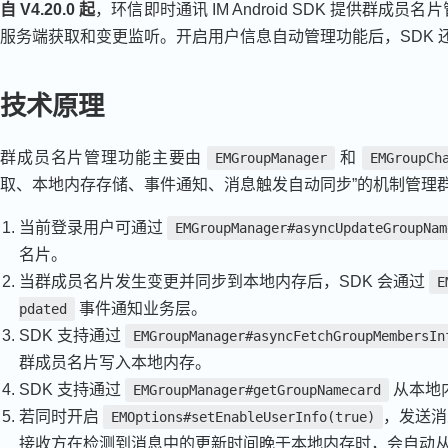
自 V4.20.0 起
，环信即时通讯 IM Android SDK 提供群
服务端获取和变更监听。开启用户信息自动管理功能后，SDK
技术原理
群成员名片管理功能主要由
和
EMGroupManager
EMGroupCh
取、本地内存存储、事件通知、消息触发自动同步”的机制管理
当前登录用户可通过
EMGroupManager#asyncUpdateGroupNam
名片。
当群成员名片发生变更并同步到本地内存后，SDK 会通过
E
事件通知业务层。
pdated
SDK 支持通过
EMGroupManager#asyncFetchGroupMembersIn
群成员名片写入本地内存。
SDK 支持通过
从本地
EMGroupManager#getGroupNamecard
若同时开启
，发送消
EMOptions#setEnableUserInfo(true)
接收方在检测到消息中的更新时间晚于本地内存时，会自动