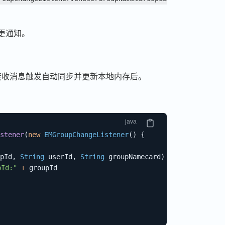
更通知。
接收消息触发自动同步并更新本地内存后。
stener
(
new
EMGroupChangeListener
(
)
{
pId
,
String
 userId
,
String
 groupNamecard
)
{
Id:"
+
 groupId
