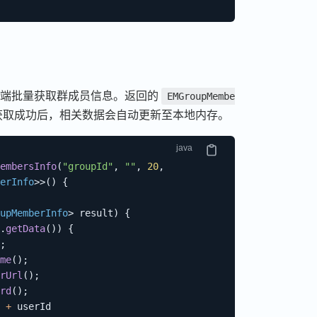
端批量获取群成员信息。返回的
EMGroupMembe
获取成功后，相关数据会自动更新至本地内存。
embersInfo
(
"groupId"
,
""
,
20
,
erInfo
>
>
(
)
{
upMemberInfo
>
 result
)
{
.
getData
(
)
)
{
;
me
(
)
;
rUrl
(
)
;
rd
(
)
;
+
 userId
