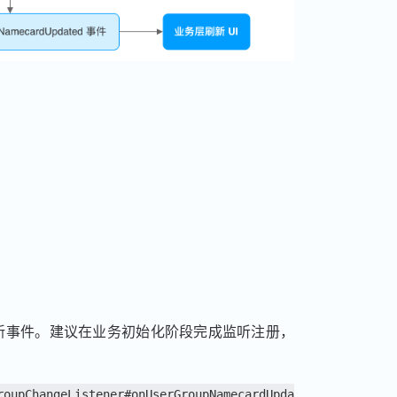
新事件。建议在业务初始化阶段完成监听注册，
roupChangeListener#onUserGroupNamecardUpda