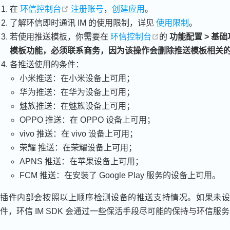
open in new window
在
环信控制台
注册账号
，
创建应用
。
了解环信即时通讯 IM 的使用限制，详见
使用限制
。
open in new windo
若使用推送模板，你需要在
环信控制台
的
功能配置 > 基础
模板功能，必须联系商务，因为该操作会删除推送模板相关
各推送使用的条件：
小米推送：在小米设备上可用；
华为推送：在华为设备上可用；
魅族推送：在魅族设备上可用；
OPPO 推送：在 OPPO 设备上可用；
vivo 推送：在 vivo 设备上可用；
荣耀 推送：在荣耀设备上可用；
APNS 推送：在苹果设备上可用；
FCM 推送：在安装了 Google Play 服务的设备上可用。
插件内部会按照以上顺序检测设备的推送支持情况。如果未
件，环信 IM SDK 会通过一些保活手段尽可能的保持与环信