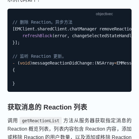
// 删除 Reaction。异步方法
[
EMClient
.
sharedClient
.
chatManager removeReaction
:
@
refreshBlock
(
error
,
 changeSelectedStateHandle
)
;
}
]
;
// 监听 Reaction 更新。
-
(
void
)
messageReactionDidChange
:
(
NSArray
<
EMMessage
{
}
获取消息的 Reaction 列表
调用
方法从服务器获取指定消息的
getReactionList
Reaction 概览列表，列表内容包含 Reaction 内容，添加
或移除 Reaction 的用户数量，以及添加或移除 Reaction