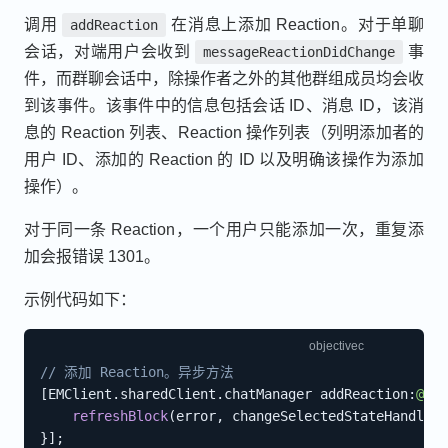
调用
在消息上添加 Reaction。对于单聊
addReaction
会话，对端用户会收到
事
messageReactionDidChange
件，而群聊会话中，除操作者之外的其他群组成员均会收
到该事件。该事件中的信息包括会话 ID、消息 ID，该消
息的 Reaction 列表、Reaction 操作列表（列明添加者的
用户 ID、添加的 Reaction 的 ID 以及明确该操作为添加
操作）。
对于同一条 Reaction，一个用户只能添加一次，重复添
加会报错误 1301。
示例代码如下：
// 添加 Reaction。异步方法
[
EMClient
.
sharedClient
.
chatManager addReaction
:
@"re
refreshBlock
(
error
,
 changeSelectedStateHandle
)
;
}
]
;