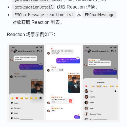
获取 Reaction 详情；
getReactionDetail
从
EMChatMessage.reactionList
EMChatMessage
对象获取 Reaction 列表。
Reaction 场景示例如下：