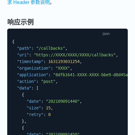
求 Header 参数说明
。
响应示例
{
"path"
:
"/callbacks"
,
"uri"
:
"https://XXXX/XXXX/XXXX/callbacks"
,
"timestamp"
:
1631193031254
,
"organization"
:
"XXXX"
,
"application"
:
"8dfb1641-XXXX-XXXX-bbe9-d8d45a3be
"action"
:
"post"
,
"data"
:
[
{
"date"
:
"202109091440"
,
"size"
:
15
,
"retry"
:
0
}
,
{
"date"
:
"202109091450"
,