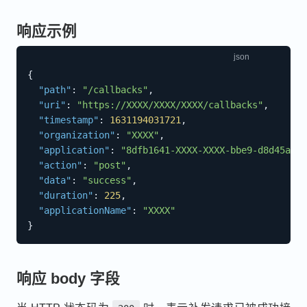
响应示例
{
"path"
:
"/callbacks"
,
"uri"
:
"https://XXXX/XXXX/XXXX/callbacks"
,
"timestamp"
:
1631194031721
,
"organization"
:
"XXXX"
,
"application"
:
"8dfb1641-XXXX-XXXX-bbe9-d8d45a3be
"action"
:
"post"
,
"data"
:
"success"
,
"duration"
:
225
,
"applicationName"
:
"XXXX"
}
响应 body 字段