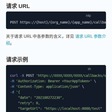
请求 URL
关于请求 URL 中各参数的含义，详见
请求 URL 参数介
绍
。
请求示例
curl
-X
 POST 
'https://XXXX/XXXX/XXXX/callbacks/stor
-H
'Authorization: Bearer <YourAppToken>'
\
-H
'Content-Type: application/json'
\
-d
'{

    "date": "202108272230",

    "retry": 0,

    "targetUrl": "https://localhost:8000/test"
