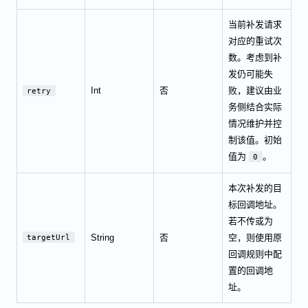
当前补发请求
对应的重试次
数。考虑到补
发仍可能失
Int
否
败，建议由业
retry
务侧结合实际
情况维护并控
制该值。初始
值为
。
0
本次补发的目
标回调地址。
若不传或为
String
否
空，则使用原
targetUrl
回调规则中配
置的回调地
址。