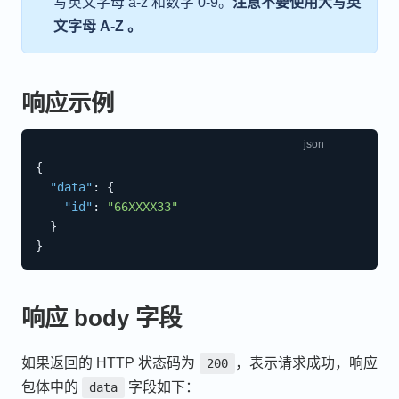
写英文字母 a-z 和数字 0-9。
注意不要使用大写英
文字母 A-Z 。
响应示例
{
"data"
:
{
"id"
:
"66XXXX33"
}
}
响应 body 字段
如果返回的 HTTP 状态码为
，表示请求成功，响应
200
包体中的
字段如下：
data