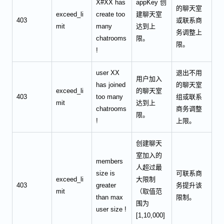
X#XX has
appKey 创
的聊天室
exceed_li
create too
建聊天室
403
或联系商
mit
many
达到上
务调整上
chatrooms
限。
限。
!
user XX
退出不用
用户加入
has joined
的聊天室
exceed_li
的聊天室
403
too many
组或联系
mit
达到上
chatrooms
商务调整
限。
!
上限。
创建聊天
室加入的
members
人超过最
size is
可联系商
exceed_li
大限制
403
greater
务提升该
mit
（取值范
than max
限制。
围为
user size !
[1,10,000]