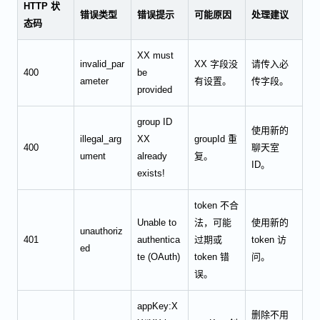
HTTP 状
错误类型
错误提示
可能原因
处理建议
态码
XX must
invalid_par
XX 字段没
请传入必
400
be
ameter
有设置。
传字段。
provided
group ID
使用新的
illegal_arg
XX
groupId 重
400
聊天室
ument
already
复。
ID。
exists!
token 不合
Unable to
法，可能
使用新的
unauthoriz
401
authentica
过期或
token 访
ed
te (OAuth)
token 错
问。
误。
appKey:X
删除不用