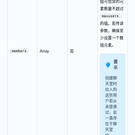
组可包含的元
素数量不超过
maxusers
的值。若传该
参数，确保至
少设置一个数
组元素。
Array
否
members
提
示
创建聊
天室时
拉入的
这些用
户若从
未登录
过，会
一直存
在于聊
天室