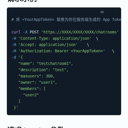
# 将 <YourAppToken> 替换为你在服务端生成的 App Token
curl
-X
 POST 
'https://XXXX/XXXX/XXXX/chatrooms'
\
-H
'Content-Type: application/json'
\
-H
'Accept: application/json'
\
-H
'Authorization: Bearer <YourAppToken>'
\
-d
'{

   "name": "testchatroom1",

   "description": "test",

   "maxusers": 300,

   "owner": "user1",

   "members": [

     "user2"

   ]

 }'