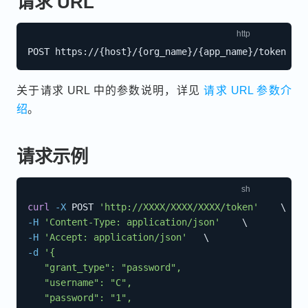
请求 URL
关于请求 URL 中的参数说明，详见
请求 URL 参数介
绍
。
请求示例
curl
-X
 POST 
'http://XXXX/XXXX/XXXX/token'
\
-H
'Content-Type: application/json'
\
-H
'Accept: application/json'
\
-d
'{

   "grant_type": "password",

   "username": "C",

   "password": "1",
