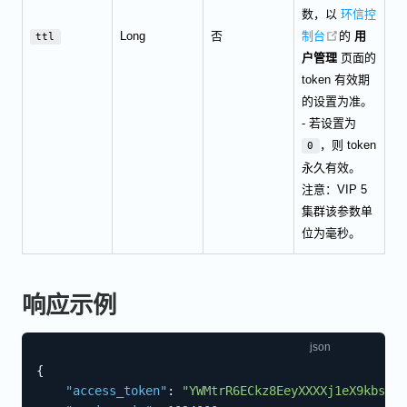
数，以
环信控
open in new
Long
否
制台
的
用
ttl
户管理
页面的
token 有效期
的设置为准。
- 若设置为
，则 token
0
永久有效。
注意：VIP 5
集群该参数单
位为毫秒。
响应示例
{
"access_token"
:
"YWMtrR6ECkz8EeyXXXXj1eX9kbsMrF