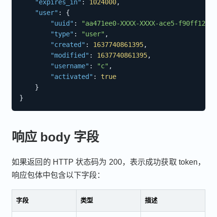
"expires_in"
:
1024000
,
"user"
:
{
"uuid"
:
"aa471ee0-XXXX-XXXX-ace5-f90ff12123
"type"
:
"user"
,
"created"
:
1637740861395
,
"modified"
:
1637740861395
,
"username"
:
"c"
,
"activated"
:
true
}
}
响应 body 字段
如果返回的 HTTP 状态码为 200，表示成功获取 token，
响应包体中包含以下字段：
字段
类型
描述