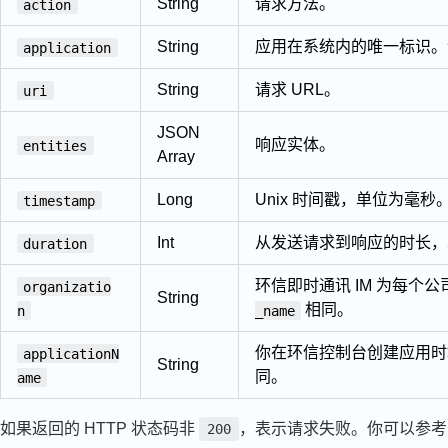
String
请求方法。
action
String
应用在系统内的唯一标识。
application
String
请求 URL。
uri
JSON
响应实体。
entities
Array
Long
Unix 时间戳，单位为毫秒
timestamp
Int
从发送请求到响应的时长，
duration
环信即时通讯 IM 为每
organizatio
String
相同。
n
_name
你在环信控制台创建应用
applicationN
String
同。
ame
如果返回的 HTTP 状态码非
，表示请求失败。你可以参
200