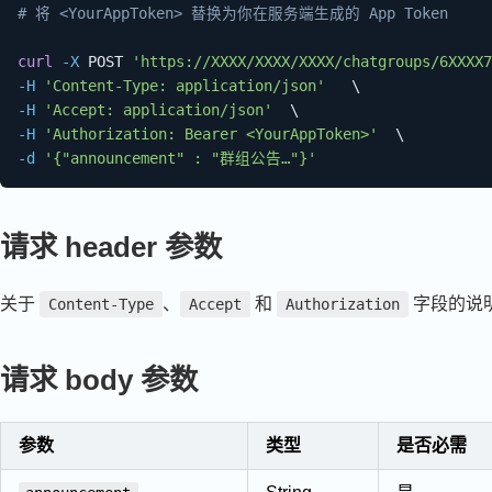
# 将 <YourAppToken> 替换为你在服务端生成的 App Token
curl
-X
 POST 
'https://XXXX/XXXX/XXXX/chatgroups/6XXXX7
-H
'Content-Type: application/json'
\
-H
'Accept: application/json'
\
-H
'Authorization: Bearer <YourAppToken>'
\
-d
'{"announcement" : "群组公告…"}'
请求 header 参数
关于
、
和
字段的说
Content-Type
Accept
Authorization
请求 body 参数
参数
类型
是否必需