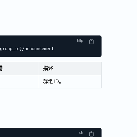
需
描述
群组 ID。