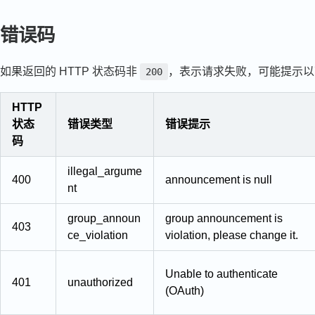
错误码
如果返回的 HTTP 状态码非
，表示请求失败，可能提示以
200
HTTP
状态
错误类型
错误提示
码
illegal_argume
400
announcement is null
nt
group_announ
group announcement is
403
ce_violation
violation, please change it.
Unable to authenticate
401
unauthorized
(OAuth)