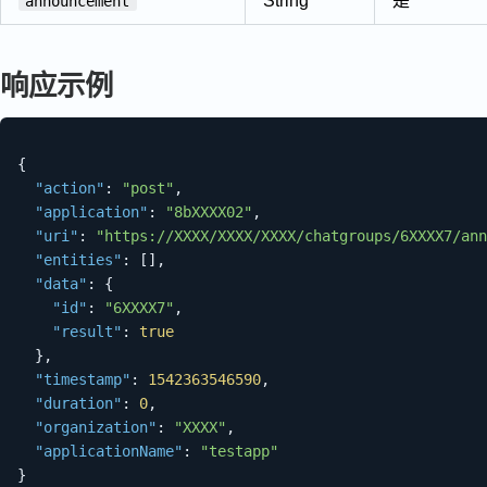
String
是
announcement
响应示例
{
"action"
:
"post"
,
"application"
:
"8bXXXX02"
,
"uri"
:
"https://XXXX/XXXX/XXXX/chatgroups/6XXXX7/ann
"entities"
:
[
]
,
"data"
:
{
"id"
:
"6XXXX7"
,
"result"
:
true
}
,
"timestamp"
:
1542363546590
,
"duration"
:
0
,
"organization"
:
"XXXX"
,
"applicationName"
:
"testapp"
}