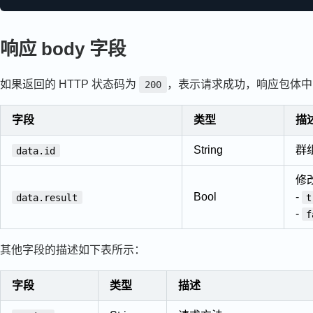
响应 body 字段
如果返回的 HTTP 状态码为
，表示请求成功，响应包体
200
字段
类型
描
String
群组
data.id
修
Bool
-
data.result
t
-
f
其他字段的描述如下表所示：
字段
类型
描述