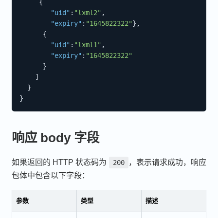
{
"uid"
:
"lxml2"
,
"expiry"
:
"1645822322"
}
,
{
"uid"
:
"lxml1"
,
"expiry"
:
"1645822322"
}
]
}
}
响应 body 字段
如果返回的 HTTP 状态码为
，表示请求成功，响应
200
包体中包含以下字段：
参数
类型
描述