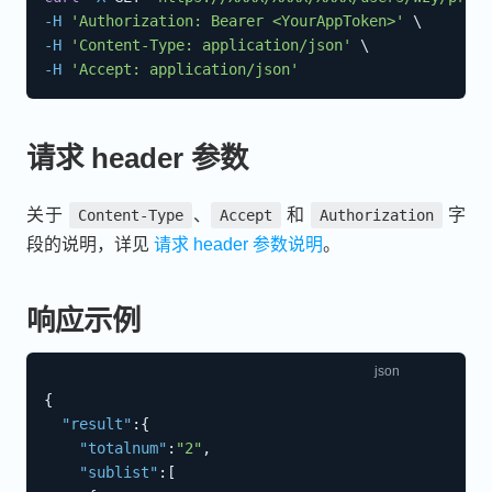
-H
'Authorization: Bearer <YourAppToken>'
\
-H
'Content-Type: application/json'
\
-H
'Accept: application/json'
请求 header 参数
关于
、
和
字
Content-Type
Accept
Authorization
段的说明，详见
请求 header 参数说明
。
响应示例
{
"result"
:
{
"totalnum"
:
"2"
,
"sublist"
:
[