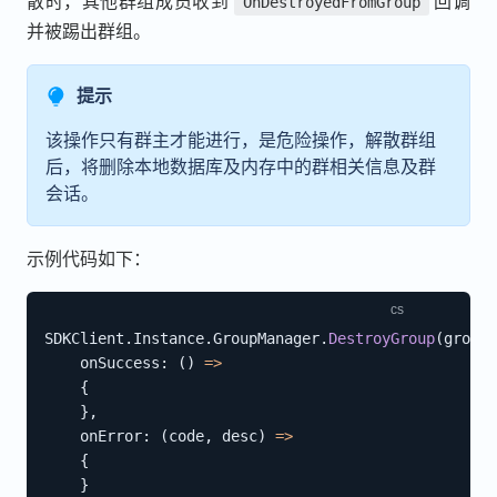
散时，其他群组成员收到
回调
OnDestroyedFromGroup
并被踢出群组。
提示
该操作只有群主才能进行，是危险操作，解散群组
后，将删除本地数据库及内存中的群相关信息及群
会话。
示例代码如下：
SDKClient
.
Instance
.
GroupManager
.
DestroyGroup
(
groupI
onSuccess
:
(
)
=>
{
}
,
onError
:
(
code
,
 desc
)
=>
{
}