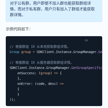
对于公有群，用户即使不加入群也能获取群组详
情，而对于私有群，用户只有加入了群组才能获取
群详情。
示例代码如下：
// 根据群组 ID 从本地获取群组详情。
Group
group
=
 SDKClient
.
Instance
.
GroupManager
.
GetGr
// 根据群组 ID 从服务器获取群组详情。
SDKClient
.
Instance
.
GroupManager
.
GetGroupSpecificati
onSuccess
:
(
group
)
=>
{
}
,
onError
:
(
code
,
 desc
)
=>
{
}
)
)
;