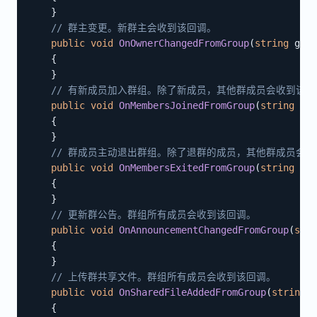
}
// 群主变更。新群主会收到该回调。
public
void
OnOwnerChangedFromGroup
(
string
 grou
{
}
// 有新成员加入群组。除了新成员，其他群成员会收到该回
public
void
OnMembersJoinedFromGroup
(
string
 gro
{
}
// 群成员主动退出群组。除了退群的成员，其他群成员会
public
void
OnMembersExitedFromGroup
(
string
 gro
{
}
// 更新群公告。群组所有成员会收到该回调。
public
void
OnAnnouncementChangedFromGroup
(
stri
{
}
// 上传群共享文件。群组所有成员会收到该回调。
public
void
OnSharedFileAddedFromGroup
(
string
 g
{