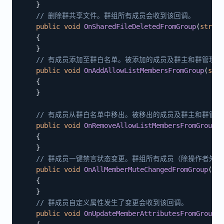
}
// 删除群共享文件。群组所有成员会收到该回调。
public
void
OnSharedFileDeletedFromGroup
(
string
{
}
// 有成员添加至群白名单。被添加的成员及群主和群管理
public
void
OnAddAllowListMembersFromGroup
(
stri
{
}
// 有成员从群白名单中移出。被移出的成员及群主和群管
public
void
OnRemoveAllowListMembersFromGroup
(
s
{
}
// 群成员一键禁言状态变更。群组所有成员（除操作者外
public
void
OnAllMemberMuteChangedFromGroup
(
str
{
}
// 群成员自定义属性发生了变更会收到该回调。
public
void
OnUpdateMemberAttributesFromGroup
(
s