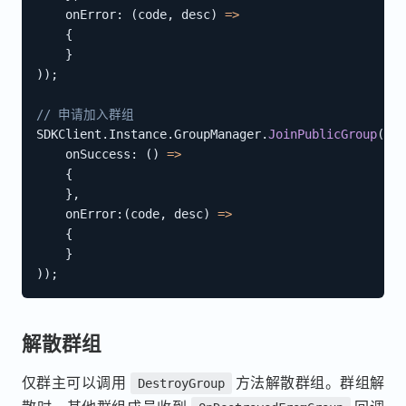
onError
:
(
code
,
 desc
)
=>
{
}
)
)
;
// 申请加入群组
SDKClient
.
Instance
.
GroupManager
.
JoinPublicGroup
(
gro
onSuccess
:
(
)
=>
{
}
,
onError
:
(
code
,
 desc
)
=>
{
}
)
)
;
解散群组
仅群主可以调用
方法解散群组。群组解
DestroyGroup