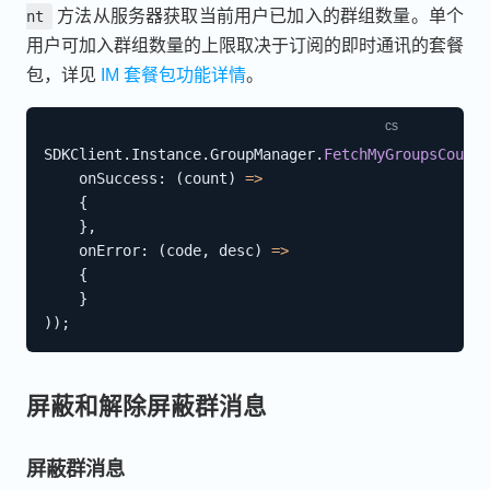
方法从服务器获取当前用户已加入的群组数量。单个
nt
用户可加入群组数量的上限取决于订阅的即时通讯的套餐
包，详见
IM 套餐包功能详情
。
SDKClient
.
Instance
.
GroupManager
.
FetchMyGroupsCount
(
onSuccess
:
(
count
)
=>
{
}
,
onError
:
(
code
,
 desc
)
=>
{
}
)
)
;
屏蔽和解除屏蔽群消息
屏蔽群消息