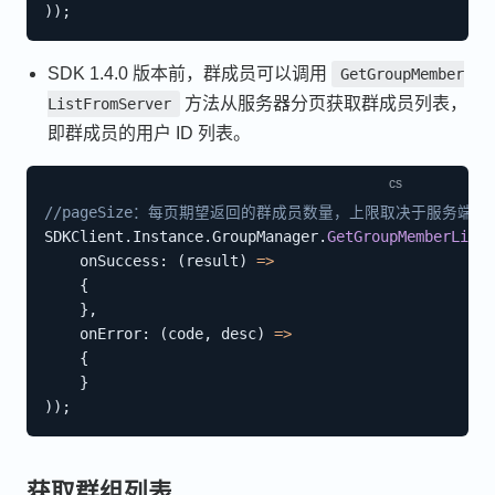
)
)
;
SDK 1.4.0 版本前，群成员可以调用
GetGroupMember
方法从服务器分页获取群成员列表，
ListFromServer
即群成员的用户 ID 列表。
//pageSize：每页期望返回的群成员数量，上限取决于服务端，详见 https:/
SDKClient
.
Instance
.
GroupManager
.
GetGroupMemberListF
onSuccess
:
(
result
)
=>
{
}
,
onError
:
(
code
,
 desc
)
=>
{
}
)
)
;
获取群组列表