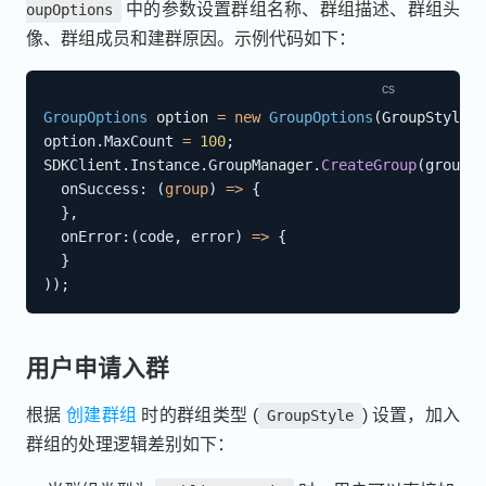
中的参数设置群组名称、群组描述、群组头
oupOptions
像、群组成员和建群原因。示例代码如下：
GroupOptions
 option 
=
new
GroupOptions
(
GroupStyle
.
P
option
.
MaxCount 
=
100
;
SDKClient
.
Instance
.
GroupManager
.
CreateGroup
(
groupna
onSuccess
:
(
group
)
=>
{
}
,
onError
:
(
code
,
 error
)
=>
{
}
)
)
;
用户申请入群
根据
创建群组
时的群组类型 (
) 设置，加入
GroupStyle
群组的处理逻辑差别如下：