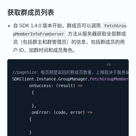
获取群成员列表
自 SDK 1.4.0 版本开始，群成员可以调用
FetchGrou
方法从服务器获取全部群成
pMemberInfoFromServer
员（包括群主和群管理员）的信息，包括群成员的用
户 ID、加群时间和成员角色。
//pageSize：每页期望返回的群成员数量，上限取决于服务端，详见 https:/
SDKClient
.
Instance
.
GroupManager
.
FetchGroupMemberInf
onSuccess
:
(
result
)
=>
{
}
,
onError
:
(
code
,
 error
)
=>
{
}