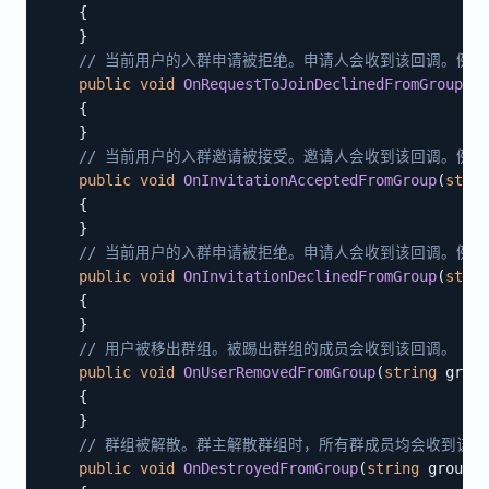
{
}
// 当前用户的入群申请被拒绝。申请人会收到该回调。例如，
public
void
OnRequestToJoinDeclinedFromGroup
(
st
{
}
// 当前用户的入群邀请被接受。邀请人会收到该回调。例如，
public
void
OnInvitationAcceptedFromGroup
(
strin
{
}
// 当前用户的入群申请被拒绝。申请人会收到该回调。例如，
public
void
OnInvitationDeclinedFromGroup
(
strin
{
}
// 用户被移出群组。被踢出群组的成员会收到该回调。
public
void
OnUserRemovedFromGroup
(
string
 group
{
}
// 群组被解散。群主解散群组时，所有群成员均会收到该回
public
void
OnDestroyedFromGroup
(
string
 groupId