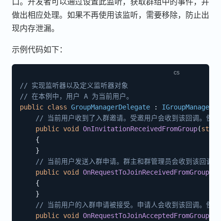
口。开发者可以通过设置此监听，获取群组中的事件，并
做出相应处理。如果不再使用该监听，需要移除，防止出
现内存泄漏。
示例代码如下：
// 实现监听器以及定义监听器对象
// 在本例中，用户 A 为当前用户。
public
class
GroupManagerDelegate
:
IGroupManagerDe
// 当前用户收到了入群邀请。受邀用户会收到该回调。例如，
public
void
OnInvitationReceivedFromGroup
(
strin
{
}
// 当前用户发送入群申请。群主和群管理员会收到该回调。
public
void
OnRequestToJoinReceivedFromGroup
(
st
{
}
// 当前用户的入群申请被接受。申请人会收到该回调。例如，
public
void
OnRequestToJoinAcceptedFromGroup
(
st