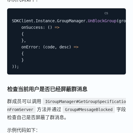
SDKClient
.
Instance
.
GroupManager
.
UnBlockGroup
(
groupI
onSuccess
:
(
)
=>
{
}
,
onError
:
(
code
,
 desc
)
=>
{
}
)
)
;
检查当前用户是否已经屏蔽群消息
群成员可以调用
IGroupManager#GetGroupSpecificatio
方法并通过
字段
nFromServer
Group#MessageBlocked
检查自己是否屏蔽了群消息。
示例代码如下：