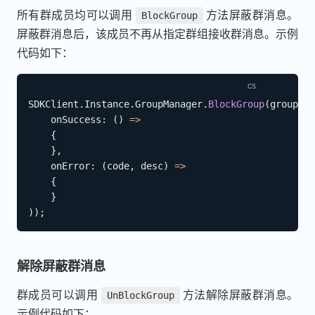
所有群成员均可以调用
方法屏蔽群消息。
BlockGroup
屏蔽群消息后，该成员不再从指定群组接收群消息。示例
代码如下：
SDKClient
.
Instance
.
GroupManager
.
BlockGroup
(
groupId
,
onSuccess
:
(
)
=>
{
}
,
onError
:
(
code
,
 desc
)
=>
{
}
)
)
;
解除屏蔽群消息
群成员可以调用
方法解除屏蔽群消息。
UnBlockGroup
示例代码如下：