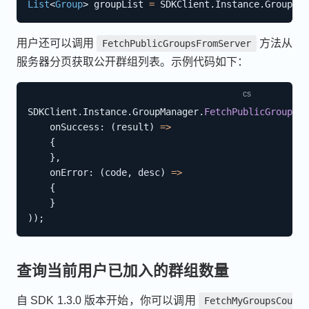
List
<
Group
>
 groupList 
=
 SDKClient
.
Instance
.
GroupMan
用户还可以调用
方法从
FetchPublicGroupsFromServer
服务器分页获取公开群组列表。示例代码如下：
SDKClient
.
Instance
.
GroupManager
.
FetchPublicGroupsFr
onSuccess
:
(
result
)
=>
{
}
,
onError
:
(
code
,
 desc
)
=>
{
}
)
)
;
查询当前用户已加入的群组数量
自 SDK 1.3.0 版本开始，你可以调用
FetchMyGroupsCou