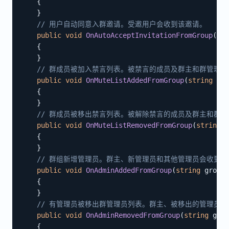
{
}
// 用户自动同意入群邀请。受邀用户会收到该邀请。
public
void
OnAutoAcceptInvitationFromGroup
(
str
{
}
// 群成员被加入禁言列表。被禁言的成员及群主和群管理
public
void
OnMuteListAddedFromGroup
(
string
 gro
{
}
// 群成员被移出禁言列表。被解除禁言的成员及群主和群
public
void
OnMuteListRemovedFromGroup
(
string
 g
{
}
// 群组新增管理员。群主、新管理员和其他管理员会收到该
public
void
OnAdminAddedFromGroup
(
string
 groupI
{
}
// 有管理员被移出群管理员列表。群主、被移出的管理员
public
void
OnAdminRemovedFromGroup
(
string
 grou
{