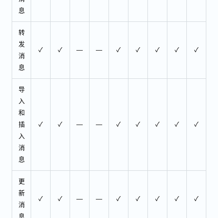
息
转
发
✓
✓
—
—
✓
✓
✓
✓
✓
消
息
导
入
和
插
✓
✓
—
—
✓
✓
✓
✓
✓
入
消
息
更
新
✓
✓
—
—
✓
✓
✓
✓
✓
消
息