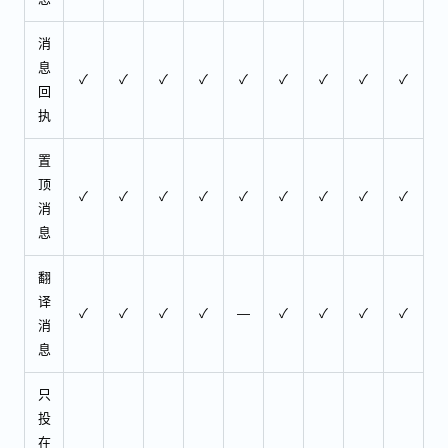
消
息
✓
✓
✓
✓
✓
✓
✓
✓
✓
回
执
置
顶
✓
✓
✓
✓
✓
✓
✓
✓
✓
消
息
翻
译
✓
✓
✓
✓
—
✓
✓
✓
✓
消
息
只
投
在