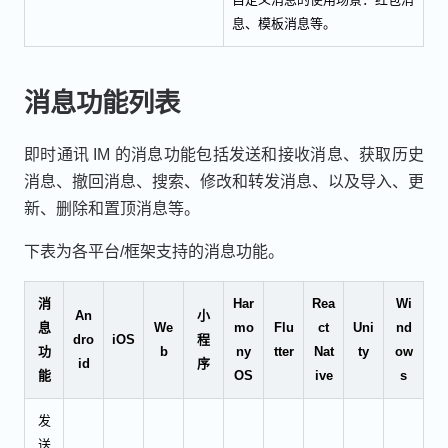
息、模板消息等。
消息功能列表
即时通讯 IM 的消息功能包括发送和接收消息、获取历史
消息、撤回消息、搜索、修改和转发消息、以及导入、更
新、删除和置顶消息等。
下表为各平台/框架支持的消息功能。
消
Har
Rea
Wi
An
小
息
We
mo
Flu
ct
Uni
nd
dro
iOS
程
功
b
ny
tter
Nat
ty
ow
id
序
能
OS
ive
s
发
送