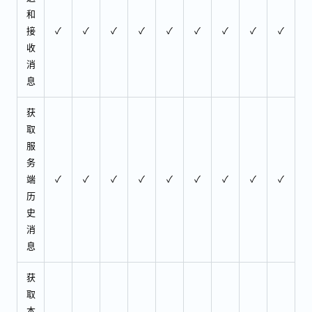
和
接
✓
✓
✓
✓
✓
✓
✓
✓
✓
收
消
息
获
取
服
务
端
✓
✓
✓
✓
✓
✓
✓
✓
✓
历
史
消
息
获
取
本