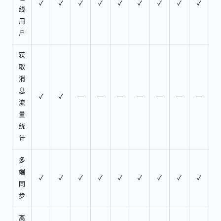
✓
✓
✓
✓
✓
✓
✓
✓
✓
线
用
户
获
取
消
息
✓
✓
—
—
—
—
—
—
—
流
量
统
计
多
端
✓
✓
✓
✓
✓
✓
✓
✓
✓
同
步
离