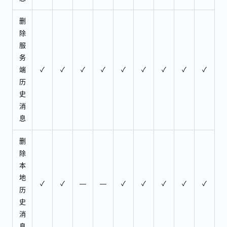
删
除
服
务
端
✓
✓
✓
✓
✓
✓
✓
✓
✓
历
史
消
息
删
除
本
地
✓
✓
—
—
✓
✓
✓
✓
✓
历
史
消
息