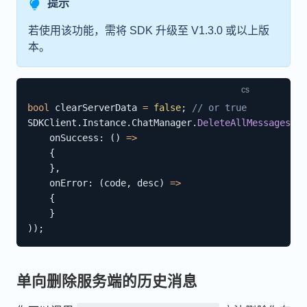
提示
若使用该功能，需将 SDK 升级至 V1.3.0 或以上版
本。
bool
 clearServerData 
=
false
;
// or true
SDKClient
.
Instance
.
ChatManager
.
DeleteAllMessagesAnd
onSuccess
:
(
)
=>
{
}
,
onError
:
(
code
,
 desc
)
=>
{
}
)
)
;
单向删除服务端的历史消息