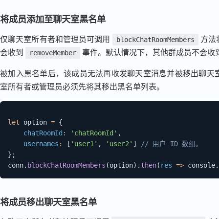
将成员添加至聊天室黑名单
仅聊天室所有者和管理员可调用
方法
blockChatRoomMembers
会收到
事件。默认情况下，其他群成员不会收
removeMember
被加入黑名单后，该成员无法再收发聊天室消息并被移出聊天
室所有者或管理员必须先将其移出黑名单列表。
let
 option 
=
{
chatRoomId
:
'chatRoomId'
,
usernames
:
[
'user1'
,
'user2'
]
// 用户 ID 数组。
}
;
conn
.
blockChatRoomMembers
(
option
)
.
then
(
res
=>
 console
.
将成员移出聊天室黑名单