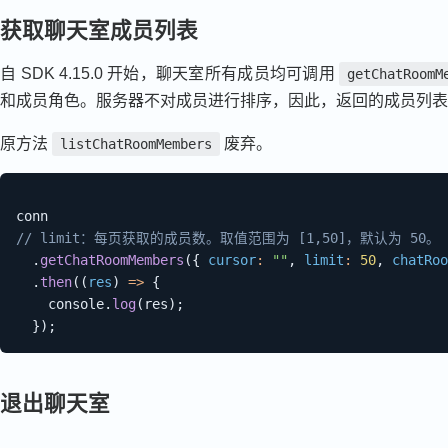
获取聊天室成员列表
自 SDK 4.15.0 开始，聊天室所有成员均可调用
getChatRoomM
和成员角色。服务器不对成员进行排序，因此，返回的成员列表
原方法
废弃。
listChatRoomMembers
// limit：每页获取的成员数。取值范围为 [1,50]，默认为 50。
.
getChatRoomMembers
(
{
cursor
:
""
,
limit
:
50
,
chatRoo
.
then
(
(
res
)
=>
{
    console
.
log
(
res
)
;
}
)
;
退出聊天室