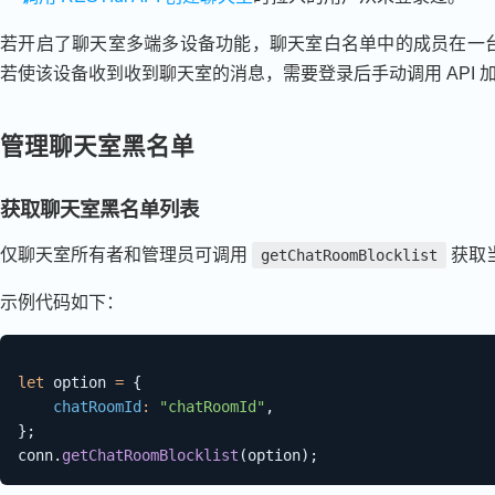
若开启了聊天室多端多设备功能，聊天室白名单中的成员在一
若使该设备收到收到聊天室的消息，需要登录后手动调用 API 
管理聊天室黑名单
获取聊天室黑名单列表
仅聊天室所有者和管理员可调用
获取
getChatRoomBlocklist
示例代码如下：
let
 option 
=
{
chatRoomId
:
"chatRoomId"
,
}
;
conn
.
getChatRoomBlocklist
(
option
)
;