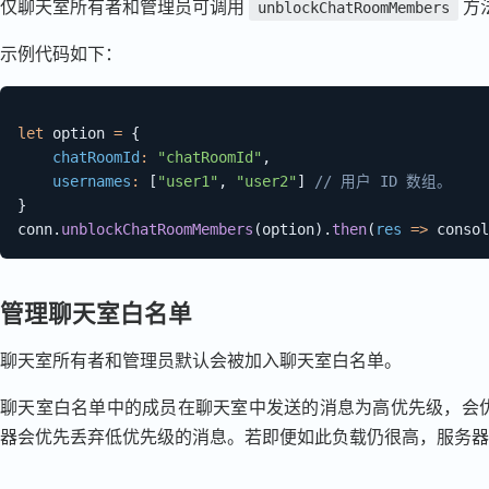
仅聊天室所有者和管理员可调用
方
unblockChatRoomMembers
示例代码如下：
let
 option 
=
{
chatRoomId
:
"chatRoomId"
,
usernames
:
[
"user1"
,
"user2"
]
// 用户 ID 数组。
}
conn
.
unblockChatRoomMembers
(
option
)
.
then
(
res
=>
 consol
管理聊天室白名单
聊天室所有者和管理员默认会被加入聊天室白名单。
聊天室白名单中的成员在聊天室中发送的消息为高优先级，会
器会优先丢弃低优先级的消息。若即便如此负载仍很高，服务器