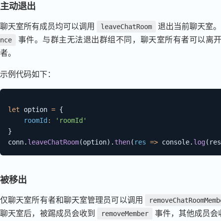
主动退出
聊天室所有成员均可以调用
退出当前聊天室。
leaveChatRoom
事件。与群主无法退出群组不同，聊天室所有者可以离开
nce
者。
示例代码如下：
let
 option 
=
{
roomId
:
'roomId'
}
conn
.
leaveChatRoom
(
option
)
.
then
(
res
=>
 console
.
log
(
res
被移出
仅聊天室所有者和聊天室管理员可以调用
removeChatRoomMemb
聊天室后，被踢成员会收到
事件，其他成员会
removeMember