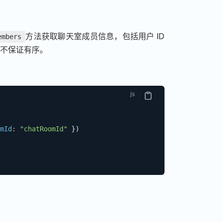
方法获取聊天室成员信息，包括用户 ID
embers
不保证有序。
mId
:
"chatRoomId"
}
)