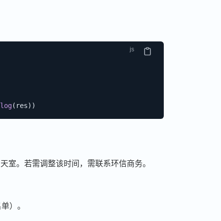
log
(
res
)
)
聊天室。若需调整该时间，需联系环信商务。
名单）。