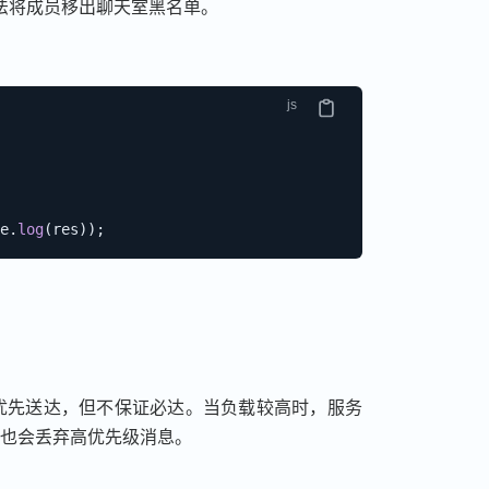
法将成员移出聊天室黑名单。
e
.
log
(
res
)
)
;
优先送达，但不保证必达。当负载较高时，服务
也会丢弃高优先级消息。