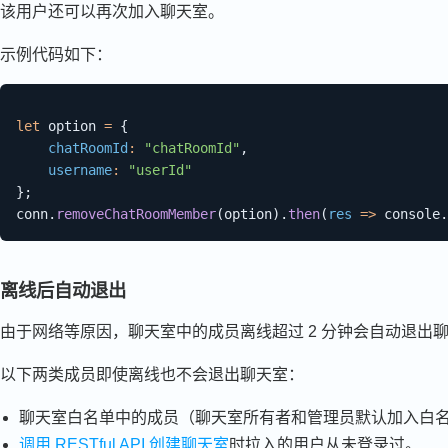
该用户还可以再次加入聊天室。
示例代码如下：
let
 option 
=
{
chatRoomId
:
"chatRoomId"
,
username
:
"userId"
}
;
conn
.
removeChatRoomMember
(
option
)
.
then
(
res
=>
 console
.
离线后自动退出
由于网络等原因，聊天室中的成员离线超过 2 分钟会自动退出
以下两类成员即使离线也不会退出聊天室：
聊天室白名单中的成员（聊天室所有者和管理员默认加入白
调用 RESTful API 创建聊天室
时拉入的用户从未登录过。