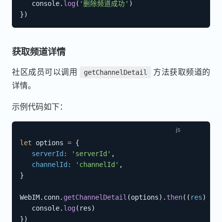
   console
.
log
(
'删除频道成功'
)
}
)
获取频道详情
社区成员可以调用
方法获取频道的
getChannelDetail
详情。
示例代码如下：
let
 options 
=
{
serverId
:
'serverId'
,
channelId
:
'channelId'
,
}
WebIM
.
conn
.
getChannelDetail
(
options
)
.
then
(
(
res
)
=>
   console
.
log
(
res
)
}
)