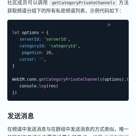
社区成员可以调用
方法
getCategoryPrivateChannels
获取频道分组下的所有私密频道列表，示例代码如下：
let
 options 
=
{
serverId
:
'serverId'
,
categoryId
:
'categoryId'
,
pageSize
:
20
,
cursor
:
''
,
}
WebIM
.
conn
.
getCategoryPrivateChannels
(
options
)
.
then
   console
.
log
(
res
)
}
)
发送消息
在频道中发送消息与在群组中发送消息的方式类似，唯一