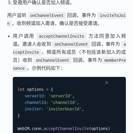
受邀用户确认是否加入频道。
用户监听
回调，事件为
onChannelEvent
inviteToJoi
，收到频道加入邀请，确认是否接受邀请。
n
用户调用
方法同意加入频
acceptChannelInvite
道。邀请人会收到
回调，事件为
onChannelEvent
a
，频道所有成员（不包括该新加入的成
cceptInvite
员）收到
回调，事件为
onChannelEvent
memberPre
。示例代码如下：
sence
let
 options 
=
{
serverId
:
'serverId'
,
channelId
:
'channelId'
,
inviter
:
'inviterUserId'
,
}
WebIM
.
conn
.
acceptChannelInvite
(
options
)