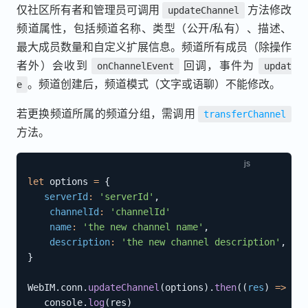
仅社区所有者和管理员可调用
方法修改
updateChannel
频道属性，包括频道名称、类型（公开/私有）、描述、
最大成员数量和自定义扩展信息。频道所有成员（除操作
者外）会收到
回调，事件为
onChannelEvent
updat
。频道创建后，频道模式（文字或语聊）不能修改。
e
若更换频道所属的频道分组，需调用
transferChannel
方法。
let
 options 
=
{
serverId
:
'serverId'
,
channelId
:
'channelId'
name
:
'the new channel name'
,
description
:
'the new channel description'
,
}
WebIM
.
conn
.
updateChannel
(
options
)
.
then
(
(
res
)
=>
{
   console
.
log
(
res
)