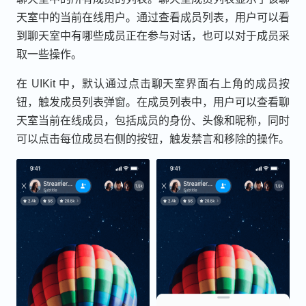
天室中的当前在线用户。通过查看成员列表，用户可以看
到聊天室中有哪些成员正在参与对话，也可以对于成员采
取一些操作。
在 UIKit 中，默认通过点击聊天室界面右上角的成员按
钮，触发成员列表弹窗。在成员列表中，用户可以查看聊
天室当前在线成员，包括成员的身份、头像和昵称，同时
可以点击每位成员右侧的按钮，触发禁言和移除的操作。