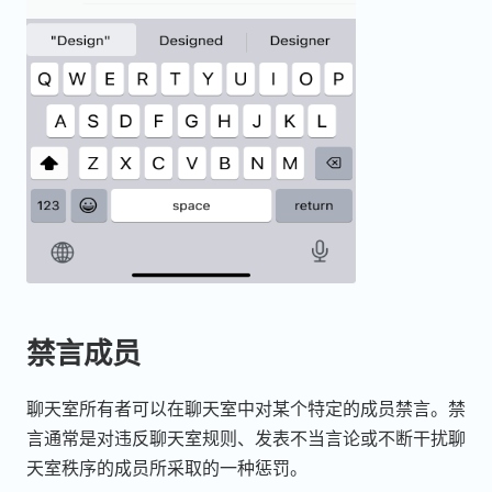
禁言成员
聊天室所有者可以在聊天室中对某个特定的成员禁言。禁
言通常是对违反聊天室规则、发表不当言论或不断干扰聊
天室秩序的成员所采取的一种惩罚。