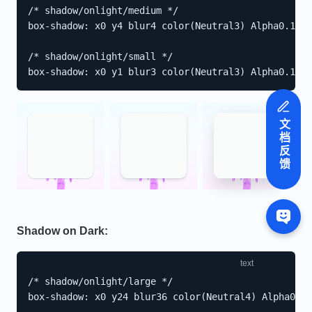
/* shadow/onlight/medium */

box-shadow: x0 y4 blur4 color(Neutral3) Alpha0.15, 
/* shadow/onlight/small */

文档反馈
Shadow on Dark:
/* shadow/onlight/large */

box-shadow: x0 y24 blur36 color(Neutral4) Alpha0.15