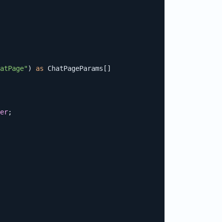
atPage"
)
as
 ChatPageParams
[
]
er
;