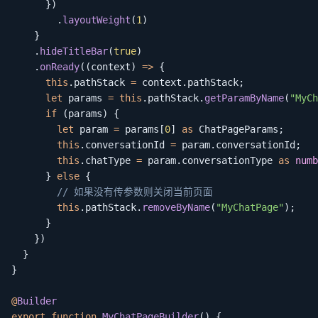
}
)
.
layoutWeight
(
1
)
}
.
hideTitleBar
(
true
)
.
onReady
(
(
context
)
=>
{
this
.
pathStack 
=
 context
.
pathStack
;
let
 params 
=
this
.
pathStack
.
getParamByName
(
"MyCh
if
(
params
)
{
let
 param 
=
 params
[
0
]
as
 ChatPageParams
;
this
.
conversationId 
=
 param
.
conversationId
;
this
.
chatType 
=
 param
.
conversationType 
as
numb
}
else
{
// 如果没有传参数则关闭当前页面
this
.
pathStack
.
removeByName
(
"MyChatPage"
)
;
}
}
)
}
}
@
Builder
export
function
MyChatPageBuilder
(
)
{