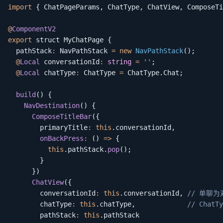
import
{
 ChatPageParams
,
 ChatType
,
 ChatView
,
 ComposeTi
@
ComponentV2
export
 struct MyChatPage 
{
  pathStack
:
 NavPathStack 
=
new
NavPathStack
(
)
;
@
Local
 conversationId
:
string
=
''
;
@
Local
 chatType
:
 ChatType 
=
 ChatType
.
Chat
;
build
(
)
{
NavDestination
(
)
{
ComposeTitleBar
(
{
        primaryTitle
:
this
.
conversationId
,
onBackPress
:
(
)
=>
{
this
.
pathStack
.
pop
(
)
;
}
}
)
ChatView
(
{
        conversationId
:
this
.
conversationId
,
// 单聊为
        chatType
:
this
.
chatType
,
// ChatT
        pathStack
:
this
.
pathStack
