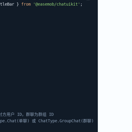
tleBar 
}
from
'@easemob/chatuikit'
;
对方用户 ID，群聊为群组 ID
ype.Chat(单聊) 或 ChatType.GroupChat(群聊)