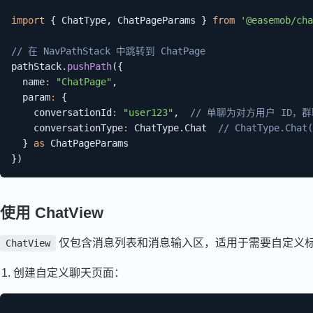
import
{
 ChatType
,
 ChatPageParams 
}
from
'@easemob/cha
// 在 NavPathStack 中跳转到 ChatPage
pathStack
.
pushPath
(
{
  name
:
"ChatPage"
,
  param
:
{
    conversationId
:
"user123"
,
// 单聊为对方用户 ID，群
    conversationType
:
 ChatType
.
Chat  
// ChatType.Cha
}
as
}
)
使用 ChatView
仅包含消息列表和消息输入区，适用于需要自定义
ChatView
创建自定义聊天页面：