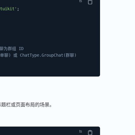
tuikit'
;
聊为群组 ID
t(单聊) 或 ChatType.GroupChat(群聊)
标题栏或页面布局的场景。