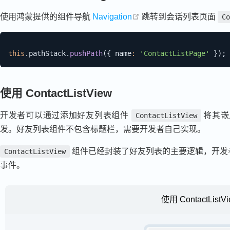
open in new window
使用鸿蒙提供的组件导航
Navigation
跳转到会话列表页面
Co
this
.
pathStack
.
pushPath
(
{
 name
:
'ContactListPage'
}
)
;
使用 ContactListView
开发者可以通过添加好友列表组件
将其嵌
ContactListView
发。好友列表组件不包含标题栏，需要开发者自己实现。
组件已经封装了好友列表的主要逻辑，开发
ContactListView
事件。
使用 ContactListV