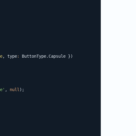
e
,
 type
:
 ButtonType
.
Capsule 
}
)
e'
,
null
)
;