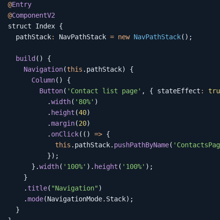
@
Entry
@
ComponentV2
struct Index 
{
  pathStack
:
 NavPathStack 
=
new
NavPathStack
(
)
;
build
(
)
{
Navigation
(
this
.
pathStack
)
{
Column
(
)
{
Button
(
'Contact list page'
,
{
 stateEffect
:
tru
.
width
(
'80%'
)
.
height
(
40
)
.
margin
(
20
)
.
onClick
(
(
)
=>
{
this
.
pathStack
.
pushPathByName
(
'ContactsPag
}
)
;
}
.
width
(
'100%'
)
.
height
(
'100%'
)
;
}
.
title
(
"Navigation"
)
.
mode
(
NavigationMode
.
Stack
)
;
}