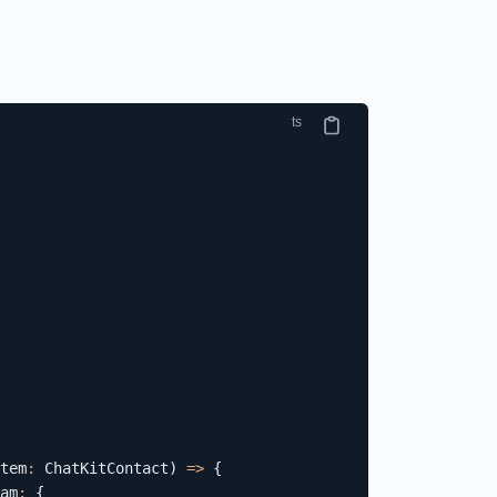
tem
:
 ChatKitContact
)
=>
{
am
:
{