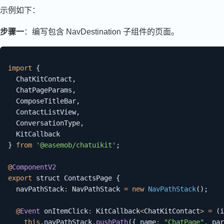
示例如下：
步骤一
：编写包含 NavDestination 子组件的页面。
import
{
  ChatKitContact
,
  ChatPageParams
,
  ComposeTitleBar
,
  ContactListView
,
  ConversationType
,
}
from
'@easemob/chatuikit'
;
@
ComponentV2
export
 struct ContactsPage 
{
  navPathStack
:
 NavPathStack 
=
new
NavPathStack
(
)
;
@
Event
 onItemClick
:
 KitCallback
<
ChatKitContact
>
=
(
i
this
.
navPathStack
.
pushPath
(
{
 name
:
"ChatPage"
,
 par