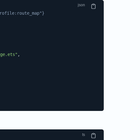
ofile:route_map"}
ge.ets"
,