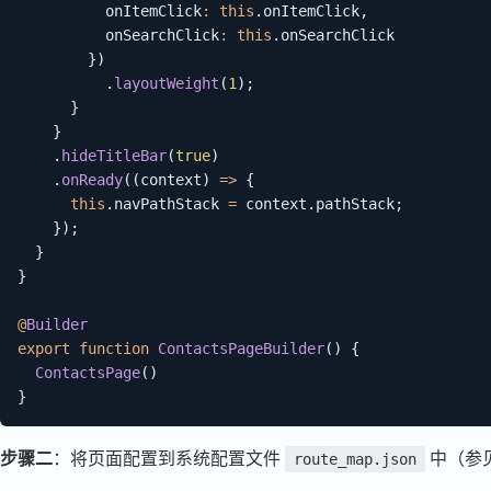
          onItemClick
:
this
.
onItemClick
,
          onSearchClick
:
this
.
onSearchClick

}
)
.
layoutWeight
(
1
)
;
}
}
.
hideTitleBar
(
true
)
.
onReady
(
(
context
)
=>
{
this
.
navPathStack 
=
 context
.
pathStack
;
}
)
;
}
}
@
Builder
export
function
ContactsPageBuilder
(
)
{
ContactsPage
(
)
}
步骤二
：将页面配置到系统配置文件
中（参
route_map.json