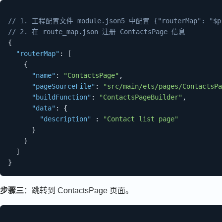
// 1. 工程配置文件 module.json5 中配置 {"routerMap": "$pr
// 2. 在 route_map.json 注册 ContactsPage 信息
{
"routerMap"
:
[
{
"name"
:
"ContactsPage"
,
"pageSourceFile"
:
"src/main/ets/pages/ContactsPa
"buildFunction"
:
"ContactsPageBuilder"
,
"data"
:
{
"description"
:
"Contact list page"
}
}
]
}
步骤三
：跳转到 ContactsPage 页面。