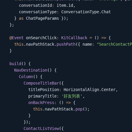
      conversationId
:
 item
.
id
,
      conversationType
:
 ConversationType
.
Chat

}
as
 ChatPageParams 
}
)
;
}
;
@
Event
 onSearchClick
:
KitCallback
=
(
)
=>
{
this
.
navPathStack
.
pushPath
(
{
 name
:
"SearchContactP
}
build
(
)
{
NavDestination
(
)
{
Column
(
)
{
ComposeTitleBar
(
{
          titlePosition
:
 HorizontalAlign
.
Center
,
          primaryTitle
:
'好友列表'
,
onBackPress
:
(
)
=>
{
this
.
navPathStack
.
pop
(
)
;
}
}
)
;
ContactListView
(
{