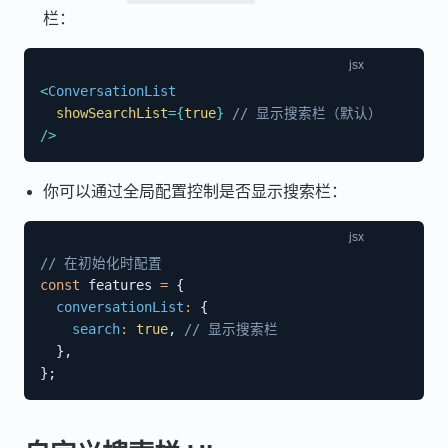
栏：
<
ConversationList
showSearchList
=
{
true
}
// 显示搜索栏（默认）
/>
你可以通过全局配置控制是否显示搜索栏：
// 在初始化时配置
const
 features 
=
{
conversationList
:
{
search
:
true
,
// 显示搜索栏
}
,
}
;