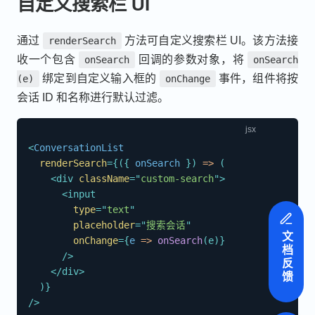
自定义搜索栏 UI
通过
方法可自定义搜索栏 UI。该方法接
renderSearch
收一个包含
回调的参数对象，将
onSearch
onSearch
绑定到自定义输入框的
事件，组件将按
(e)
onChange
会话 ID 和名称进行默认过滤。
<
ConversationList
renderSearch
=
{
(
{
 onSearch 
}
)
=>
(
<
div
className
=
"
custom-search
"
>
<
input
type
=
"
text
"
placeholder
=
"
搜索会话
"
文档反馈
onChange
=
{
e
=>
onSearch
(
e
)
}
/>
</
div
>
)
}
/>