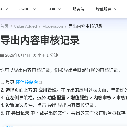
it
CallKit
SDK
服务端
增值服务
首页
Value Added
Moderation
导出内容审核记录
导出内容审核记录
2026年8月4日
小于 1 分钟
你可以导出内容审核记录，例如导出单聊或群聊的审核记录。
open in new window
登录
环信控制台
。
选择页面上方的
应用管理
。在弹出的应用列表页面，单击你
在左侧导航栏，选择
功能配置 > 增值服务 > 内容审核 > 审
设置筛选条件，点击
导出
导出内容审核记录。
在
导出记录
中下载导出的文件。导出的文件仅在服务器保存 