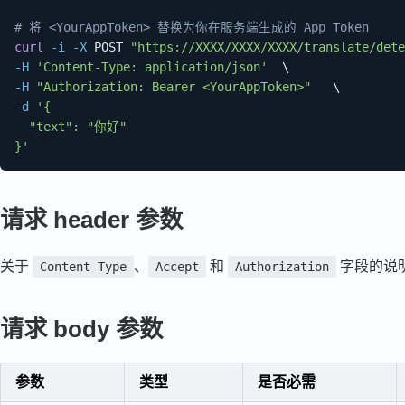
# 将 <YourAppToken> 替换为你在服务端生成的 App Token
curl
-i
-X
 POST 
"https://XXXX/XXXX/XXXX/translate/dete
-H
'Content-Type: application/json'
\
-H
"Authorization: Bearer <YourAppToken>"
\
-d
'{

  "text": "你好"

}'
请求 header 参数
关于
、
和
字段的说
Content-Type
Accept
Authorization
请求 body 参数
参数
类型
是否必需