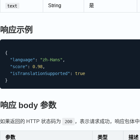
String
是
text
响应示例
{
"language"
:
"zh-Hans"
,
"score"
:
0.98
,
"isTranslationSupported"
:
true
}
响应 body 参数
如果返回的 HTTP 状态码为
，表示请求成功，响应包体中
200
参数
类型
描述