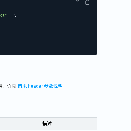
ct"
\
明，详见
请求 header 参数说明
。
描述