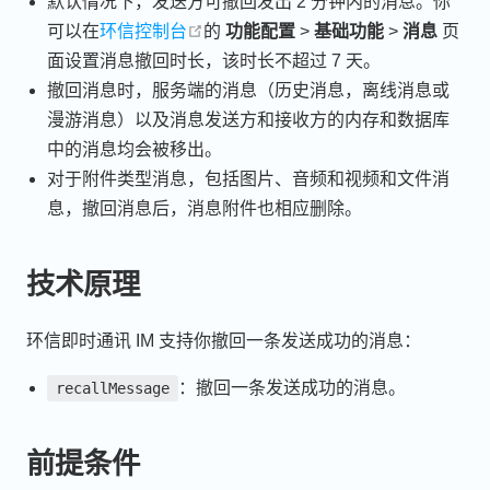
默认情况下，发送方可撤回发出 2 分钟内的消息。你
open in new window
可以在
环信控制台
的
功能配置
>
基础功能
>
消息
页
面设置消息撤回时长，该时长不超过 7 天。
撤回消息时，服务端的消息（历史消息，离线消息或
漫游消息）以及消息发送方和接收方的内存和数据库
中的消息均会被移出。
对于附件类型消息，包括图片、音频和视频和文件消
息，撤回消息后，消息附件也相应删除。
技术原理
环信即时通讯 IM 支持你撤回一条发送成功的消息：
：撤回一条发送成功的消息。
recallMessage
前提条件