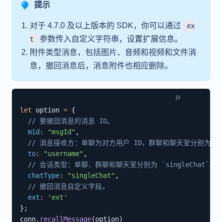
提示
对于 4.7.0 及以上版本的 SDK，你可以通过
ex
参数传入自定义字符串，设置扩展信息。
t
附件类型消息，包括图片、音频和视频和文件消
息，撤回消息后，消息附件也相应删除。
let
 option 
=
{
// 要撤回消息的消息 ID。
mid
:
"msgId"
,
// 消息接收方：单聊为对方用户 ID，群聊和聊天室分别为群组 
to
:
"username"
,
// 会话类型：单聊、群聊和聊天室分别为 `singleChat`、`grou
chatType
:
"singleChat"
,
// 撤回消息自定义字段。
ext
:
'ext'
}
;
conn
.
recallMessage
(
option
)