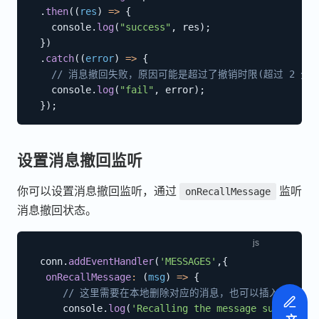
.
then
(
(
res
)
=>
{
    console
.
log
(
"success"
,
 res
)
;
}
)
.
catch
(
(
error
)
=>
{
// 消息撤回失败，原因可能是超过了撤销时限(超过 2 分钟
    console
.
log
(
"fail"
,
 error
)
;
}
)
;
设置消息撤回监听
你可以设置消息撤回监听，通过
监听
onRecallMessage
消息撤回状态。
  conn
.
addEventHandler
(
'MESSAGES'
,
{
onRecallMessage
:
(
msg
)
=>
{
// 这里需要在本地删除对应的消息，也可以插入一条消息：
      console
.
log
(
'Recalling the message success'
，