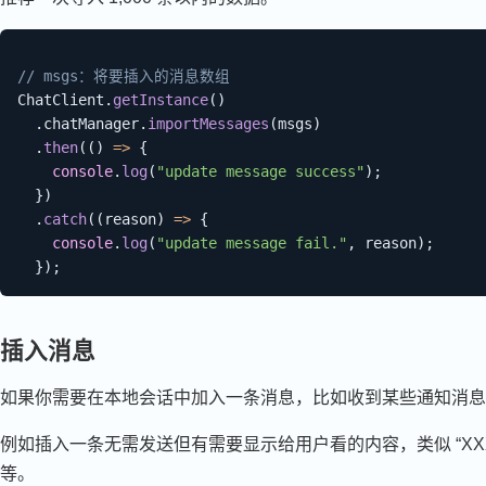
// msgs：将要插入的消息数组
ChatClient
.
getInstance
(
)
.
chatManager
.
importMessages
(
msgs
)
.
then
(
(
)
=>
{
console
.
log
(
"update message success"
)
;
}
)
.
catch
(
(
reason
)
=>
{
console
.
log
(
"update message fail."
,
 reason
)
;
}
)
;
插入消息
如果你需要在本地会话中加入一条消息，比如收到某些通知消息
例如插入一条无需发送但有需要显示给用户看的内容，类似 “XXX 
等。