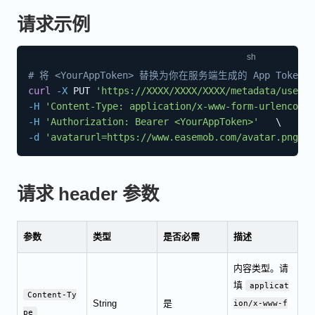
请求示例
# 将 <YourAppToken> 替换为你在服务端生成的 App Token
curl
-X
 PUT 
'https://XXXX/XXXX/XXXX/metadata/user/u
-H
'Content-Type: application/x-www-form-urlencoded
-H
'Authorization: Bearer <YourAppToken>'
\
-d
'avatarurl=https://www.easemob.com/avatar.png&ex
请求 header 参数
参数
类型
是否必需
描述
内容类型。请
填
applicat
Content-Ty
String
是
ion/x-www-f
pe