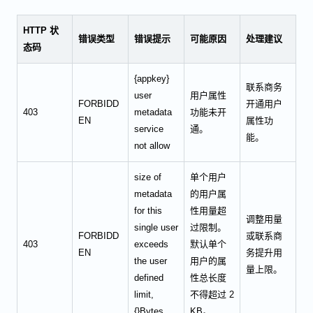
HTTP 状
错误类型
错误提示
可能原因
处理建议
态码
{appkey}
联系商务
user
用户属性
FORBIDD
开通用户
403
metadata
功能未开
EN
属性功
service
通。
能。
not allow
size of
单个用户
metadata
的用户属
for this
性用量超
调整用量
single user
过限制。
FORBIDD
或联系商
403
exceeds
默认单个
EN
务提升用
the user
用户的属
量上限。
defined
性总长度
limit,
不得超过 2
{}Bytes
KB。