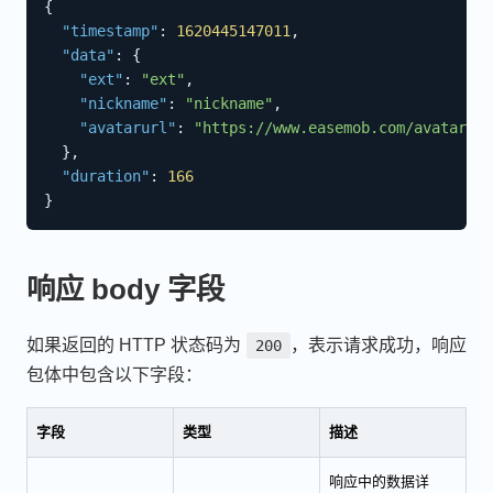
{
"timestamp"
:
1620445147011
,
"data"
:
{
"ext"
:
"ext"
,
"nickname"
:
"nickname"
,
"avatarurl"
:
"https://www.easemob.com/avatar.pn
}
,
"duration"
:
166
}
响应 body 字段
如果返回的 HTTP 状态码为
，表示请求成功，响应
200
包体中包含以下字段：
字段
类型
描述
响应中的数据详