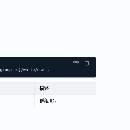
描述
群组 ID。