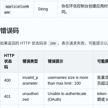
你在环信控制台创建应用
applicationN
String
同。
ame
错误码
如果返回的 HTTP 状态码非
，表示请求失败，可能提示以
200
HTTP
状态
错误类型
错误提示
可能
码
invalid_p
usernames size is more
批量
400
arameter
than max limit : 100
员超过
unauthori
Unable to authenticate
tok
401
zed
(OAuth)
期或 t