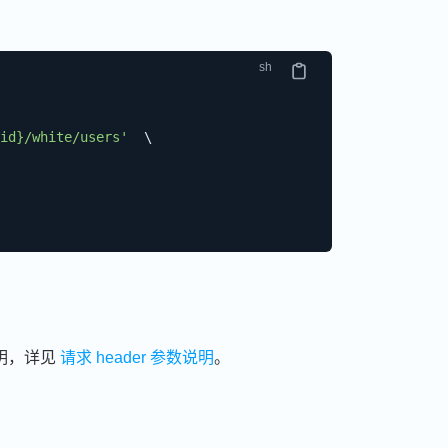
id}/white/users'
\
明，详见
请求 header 参数说明
。