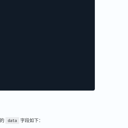
中的
字段如下：
data