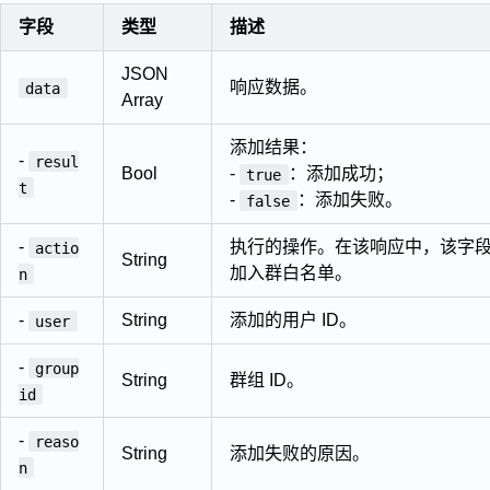
字段
类型
描述
JSON
响应数据。
data
Array
添加结果：
-
resul
Bool
-
：添加成功；
true
t
-
：添加失败。
false
-
执行的操作。在该响应中，该字
actio
String
加入群白名单。
n
-
String
添加的用户 ID。
user
-
group
String
群组 ID。
id
-
reaso
String
添加失败的原因。
n