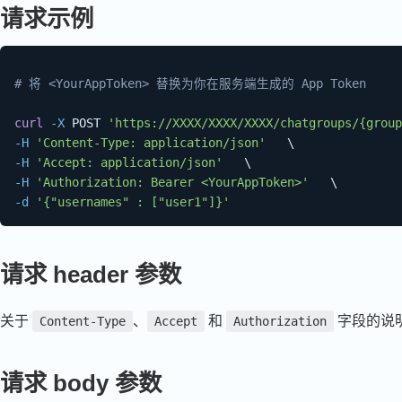
请求示例
# 将 <YourAppToken> 替换为你在服务端生成的 App Token
curl
-X
 POST 
'https://XXXX/XXXX/XXXX/chatgroups/{group
-H
'Content-Type: application/json'
\
-H
'Accept: application/json'
\
-H
'Authorization: Bearer <YourAppToken>'
\
-d
'{"usernames" : ["user1"]}'
请求 header 参数
关于
、
和
字段的说
Content-Type
Accept
Authorization
请求 body 参数