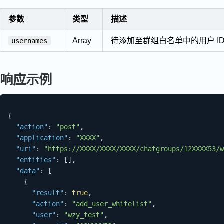
参数
类型
描述
Array
待添加至群组白名单中的用户 ID 
usernames
响应示例
{
"action"
:
"post"
,
"application"
:
"XXXX"
,
"uri"
:
"https://XXXX/XXXX/XXXX/chatgroups/12XXXX53/w
"entities"
:
[
]
,
"data"
:
[
{
"result"
:
true
,
"action"
:
"add_user_whitelist"
,
"user"
:
"wzy_test"
,