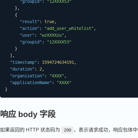
"groupid"
:
"12XXXX53"
}
,
{
"result"
:
true
,
"action"
:
"add_user_whitelist"
,
"user"
:
"wzXXXXzu"
,
"groupid"
:
"12XXXX53"
}
]
,
"timestamp"
:
1594724634191
,
"duration"
:
2
,
"organization"
:
"XXXX"
,
"applicationName"
:
"XXXX"
}
响应 body 字段
如果返回的 HTTP 状态码为
，表示请求成功，响应包体
200