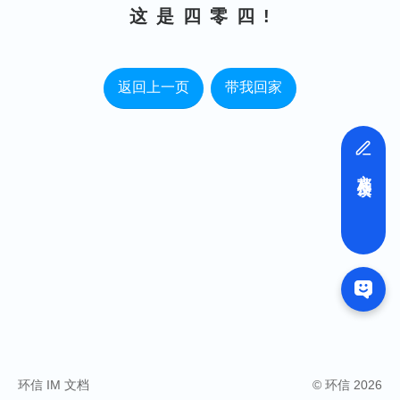
这 是 四 零 四 !
返回上一页
带我回家
文档反馈
环信 IM 文档
© 环信 2026