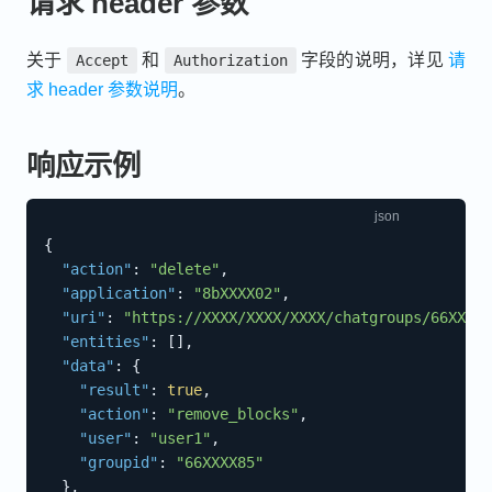
请求 header 参数
关于
和
字段的说明，详见
请
Accept
Authorization
求 header 参数说明
。
响应示例
{
"action"
:
"delete"
,
"application"
:
"8bXXXX02"
,
"uri"
:
"https://XXXX/XXXX/XXXX/chatgroups/66XXXX8
"entities"
:
[
]
,
"data"
:
{
"result"
:
true
,
"action"
:
"remove_blocks"
,
"user"
:
"user1"
,
"groupid"
:
"66XXXX85"
}
,