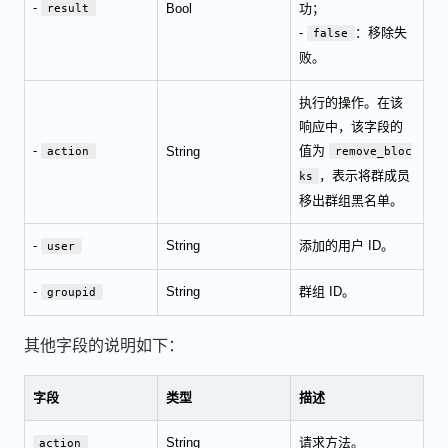
-
Bool
功；
result
-
：移除失
false
败。
执行的操作。在该
响应中，该字段的
-
值为
String
action
remove_bloc
，表示将群成员
ks
移出群组黑名单。
-
String
添加的用户 ID。
user
-
String
群组 ID。
groupid
其他字段的说明如下：
字段
类型
描述
String
请求方法。
action