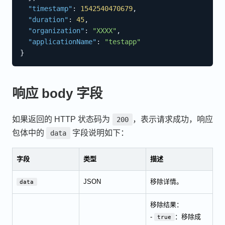
"timestamp"
:
1542540470679
,
"duration"
:
45
,
"organization"
:
"XXXX"
,
"applicationName"
:
"testapp"
}
响应 body 字段
如果返回的 HTTP 状态码为
，表示请求成功，响应
200
包体中的
字段说明如下：
data
字段
类型
描述
JSON
移除详情。
data
移除结果：
-
：移除成
true