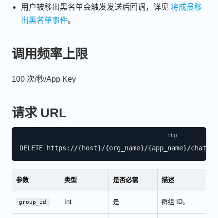
用户被移出黑名单会触发发送后回调，详见
将成员移
出黑名单事件
。
调用频率上限
100 次/秒/App Key
请求 URL
参数
类型
是否必需
描述
Int
是
群组 ID。
group_id