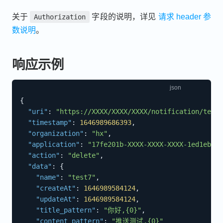
关于
字段的说明，详见
请求 header 参
Authorization
数说明
。
响应示例
{
"uri"
:
"https://XXXX/XXXX/XXXX/notification/templ
"timestamp"
:
1646989686393
,
"organization"
:
"hx"
,
"application"
:
"17fe201b-XXXX-XXXX-XXXX-1ed1ebd7b
"action"
:
"delete"
,
"data"
:
{
"name"
:
"test7"
,
"createAt"
:
1646989584124
,
"updateAt"
:
1646989584124
,
"title_pattern"
:
"你好,{0}"
,
"content_pattern"
:
"推送测试,{0}"