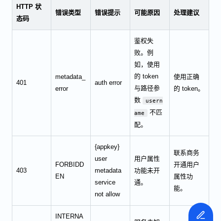
HTTP 状
错误类型
错误提示
可能原因
处理建议
态码
鉴权失
败。例
如，使用
的 token
metadata_
使用正确
401
auth error
与路径参
error
的 token。
数
usern
不匹
ame
配。
{appkey}
联系商务
user
用户属性
FORBIDD
开通用户
403
metadata
功能未开
EN
属性功
service
通。
能。
not allow
INTERNA