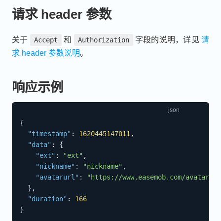
请求 header 参数
关于
和
字段的说明，详见
请
Accept
Authorization
求 header 参数说明
。
响应示例
{
"timestamp"
:
1620445147011
,
"data"
:
{
"ext"
:
"ext"
,
"nickname"
:
"nickname"
,
"avatarurl"
:
"https://www.easemob.com/avatar.pn
}
,
"duration"
:
166
}